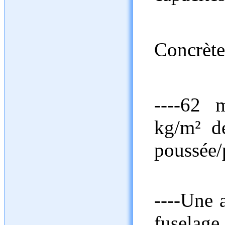
Concrèt
----62 
kg/m² de
poussée/
----Une 
fuselage