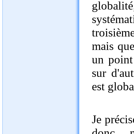
globali
systém
troisiè
mais que
un point
sur d'au
est glob
Je précis
donc m