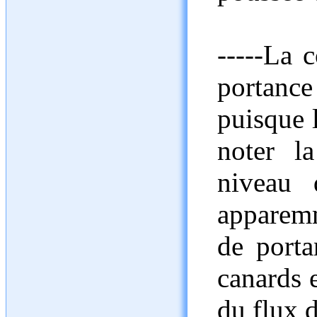
-----La 
portanc
puisque l
noter l
niveau 
apparemm
de porta
canards e
du flux d