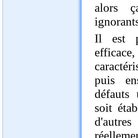
alors 
ignorants
Il est 
efficac
caractér
puis en
défauts
soit éta
d'autre
réelleme