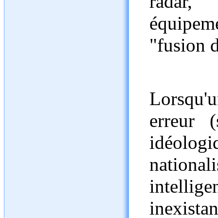
rad
équipeme
"fusion 
Lorsqu'u
erreur 
idéolo
nationa
intellig
inexista