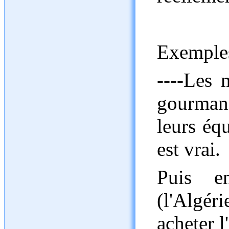
Exemple
----Les 
gourman
leurs éq
est vrai.
Puis e
(l'Algér
acheter l'