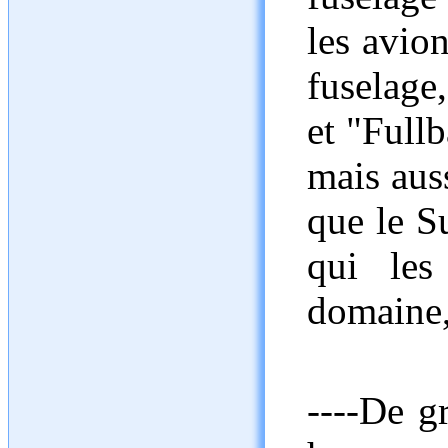
les avio
fuselage,
et "Fullb
mais auss
que le S
qui les
domaine,
----De g