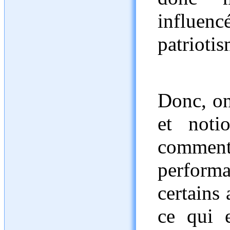
influe
patriotis
Donc, on
et noti
commen
perform
certains 
ce qui e