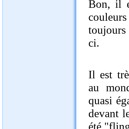
Bon, il 
couleur
toujours
ci.
Il est t
au mond
quasi ég
devant l
été "flin