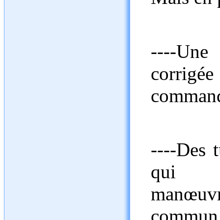
----Une
corrig
commande
----Des 
qui
manœuvr
commun e