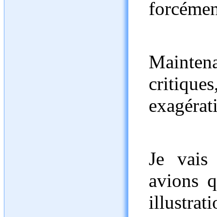
forcémen
Mainten
critique
exagérat
Je vais
avions q
illustrat