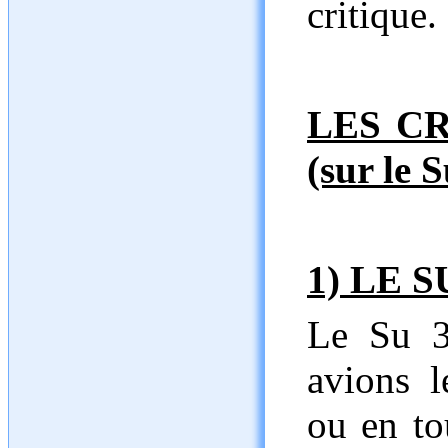
critique.
LES CR
(sur le S
1) LE S
Le Su 35
avions l
ou en to