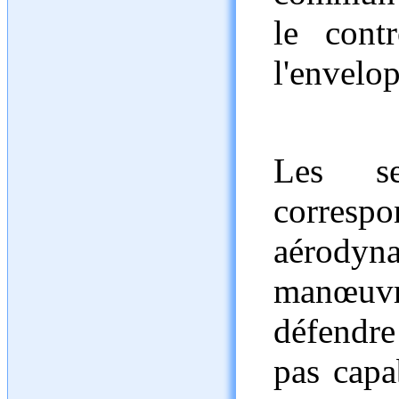
le cont
l'envelo
Les se
corre
aérod
manœuvra
défendre
pas capa