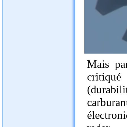
Mais par
critiqu
(durab
carburan
électron