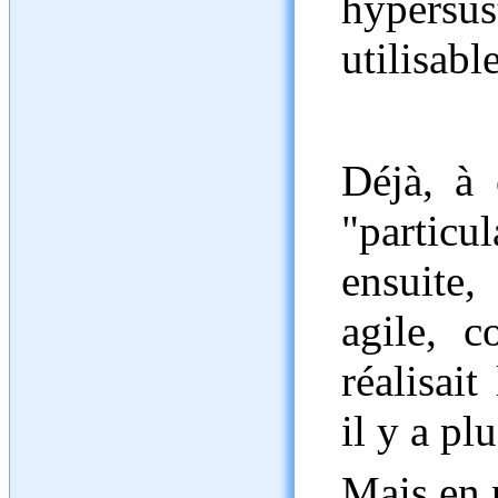
hypersus
utilisabl
Déjà, à 
"particu
ensuite,
agile, 
réalisai
il y a pl
Mais en p