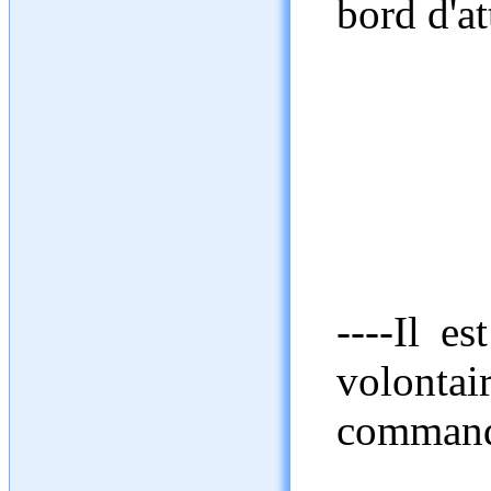
bord d'at
----Il e
volontai
commande