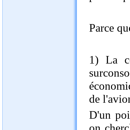
Parce qu
1) La c
surconso
économiq
de l'avion
D'un poi
on cherc