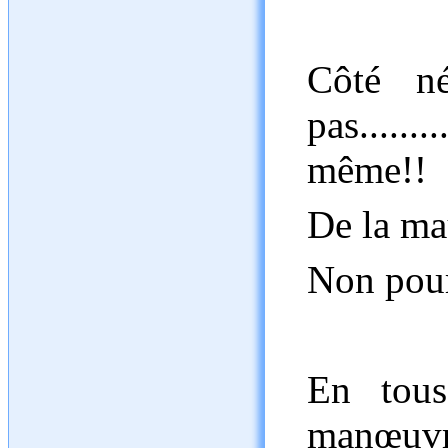
Côté n
pas.....
même!!
De la ma
Non pou
En tous
manœuvra