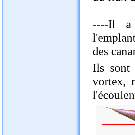
----Il 
l'emplan
des cana
Ils sont
vortex, 
l'écoulem