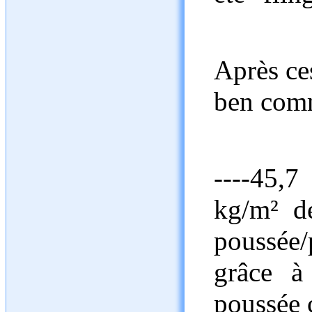
Après ce
ben comm
----45,7
kg/m² de
poussée/
grâce à
poussée 