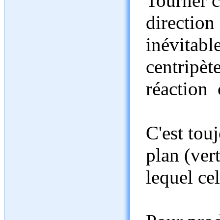
Tourner c
direction 
inévitabl
centripèt
réaction 
C'est touj
plan (ver
lequel cel