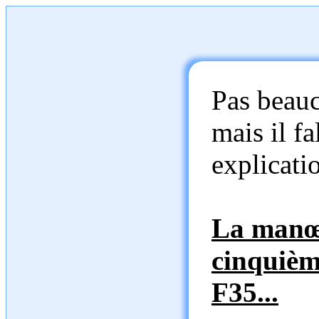
Pas beauc
mais il f
explicatio
La manœu
cinquièm
F35...