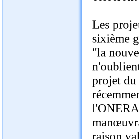
Les proje
sixième g
"la nouve
n'oublien
projet d
récemment
l'ONERA 
manœuvrab
raison va