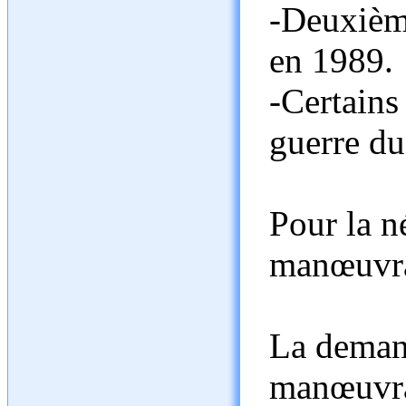
-Deuxième
en 1989.
-Certains
guerre du
Pour la n
manœuvra
La demand
manœuvra