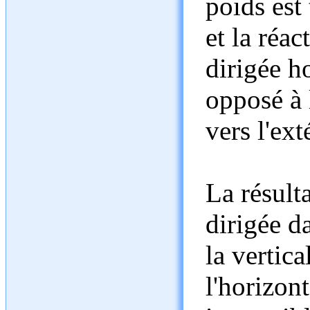
poids est 
et la réac
dirigée h
opposé à l
vers l'ext
La résult
dirigée d
la vertica
l'horizon