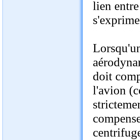
lien entre
s'exprime
Lorsqu'un
aérodynam
doit comp
l'avion (
strictemen
compenser
centrifuge