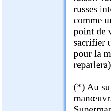
russes in
comme un 
point de 
sacrifier 
pour la m
reparlera)
(*) Au su
manœuvrab
Superman