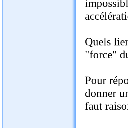
impossibl
accélérati
Quels lien
"force" d
Pour rép
donner un 
faut rais