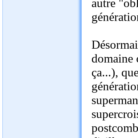
autre "ob
génératio
Désormais
domaine o
ça...), qu
génératio
supermanœ
supercroi
postcomb