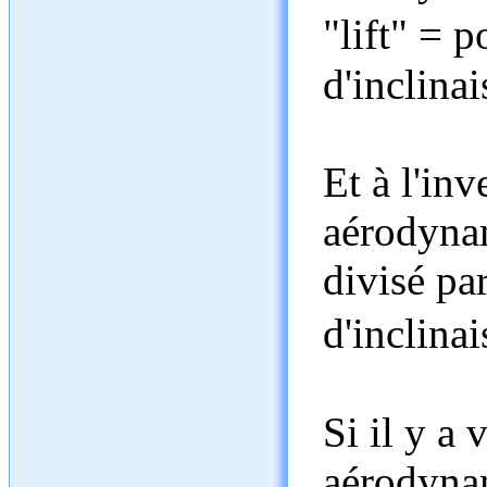
"lift" = p
d'inclinai
Et à l'inv
aérodynam
divisé par
d'inclina
Si il y a 
aérodynam