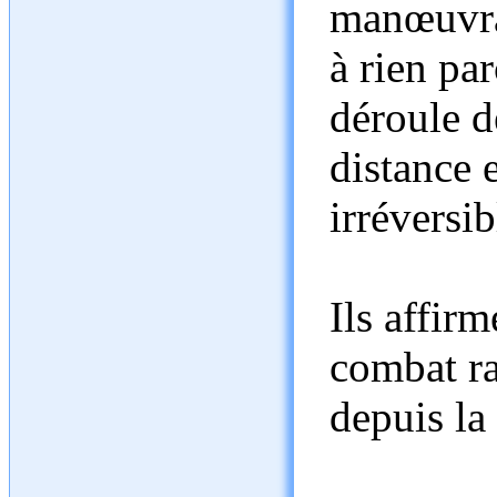
manœuvrab
à rien pa
déroule d
distance 
irréversib
Ils affir
combat ra
depuis la