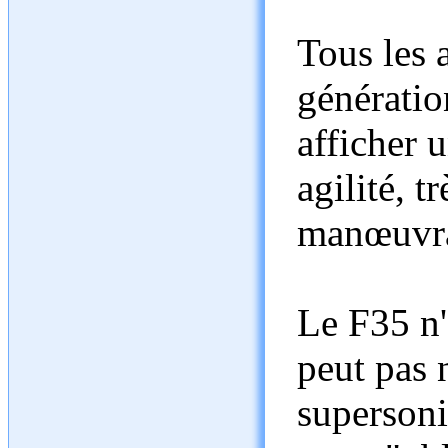
Tous les 
génératio
afficher 
agilité, t
manœuvra
Le F35 n'a
peut pas 
supersoni