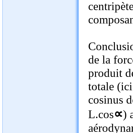
centripète
composant
Conclusio
de la for
produit d
totale (ic
cosinus d
∝
L.cos
) 
aérodyna