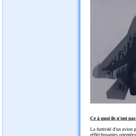
Ce à quoi ils n'ont pas
La furtivité d'un avion 
réfléchissantes orientée