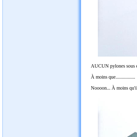
AUCUN pylones sous c
À moins que................
Noooon... À moins qu'il