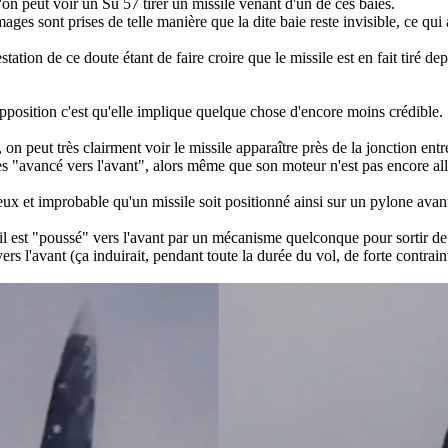
l'on peut voir un Su 57 tirer un missile venant d'un de ces baies.
es sont prises de telle manière que la dite baie reste invisible, ce qui a 
station de ce doute étant de faire croire que le missile est en fait tiré d
pposition c'est qu'elle implique quelque chose d'encore moins crédible.
 on peut très clairment voir le missile apparaître près de la jonction entre 
très "avancé vers l'avant", alors même que son moteur n'est pas encore a
ux et improbable qu'un missile soit positionné ainsi sur un pylone avant 
 il est "poussé" vers l'avant par un mécanisme quelconque pour sortir de
rs l'avant (ça induirait, pendant toute la durée du vol, de forte contrain