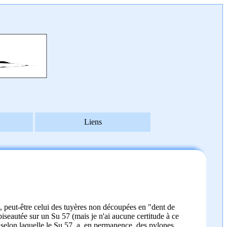
Liens
 peut-être celui des tuyères non découpées en "dent de
iseautée sur un Su 57 (mais je n'ai aucune certitude à ce
ion selon laquelle le Su 57 a, en permanence, des pylones