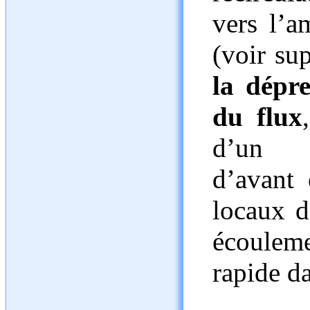
vers l’a
(voir su
la dépre
du flux
d’un é
d’avant 
locaux d
écouleme
rapide da