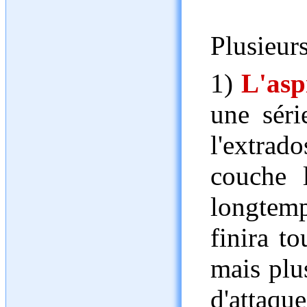
Plusieurs
1)
L'asp
une séri
l'extrado
couche l
longtemp
finira t
mais plus
d'attaque