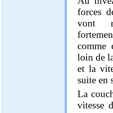
Au nive
forces d
vont r
fortemen
comme ét
loin de l
et la vi
suite en 
La couch
vitesse 