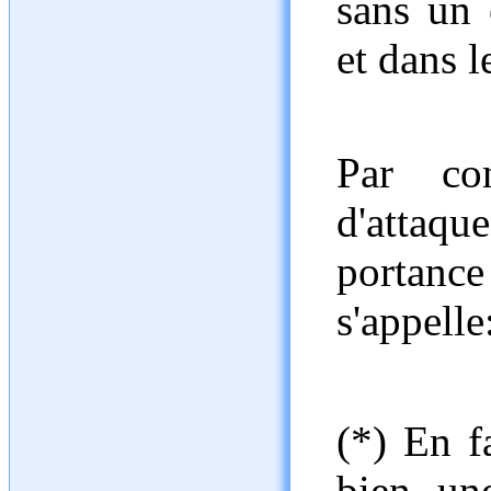
sans un
et dans l
Par con
d'attaq
portanc
s'appelle
(*) En f
bien un