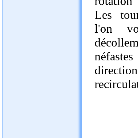
rotation
Les tou
l'on vo
décoll
néfastes
direction
recircul