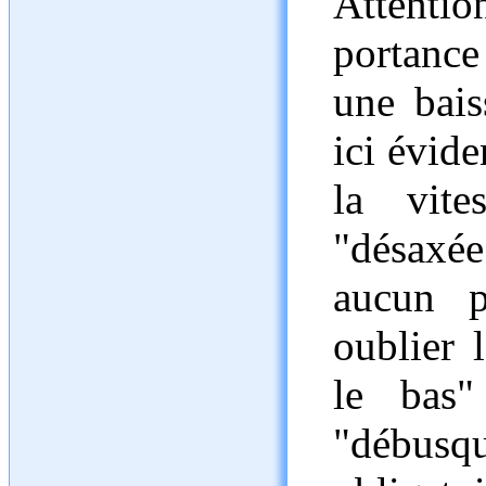
Attenti
portance
une bais
ici évide
la vites
"désaxée
aucun p
oublier l
le bas"
"débus