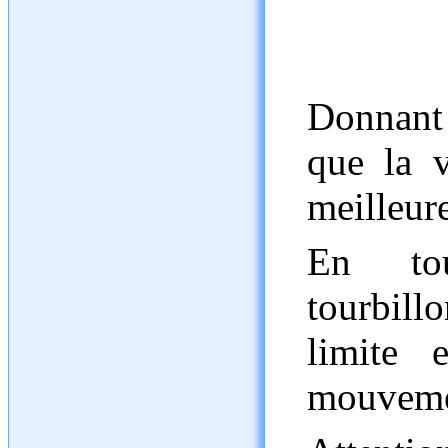
Donnant 
que la v
meilleur
En tou
tourbill
limite 
mouveme