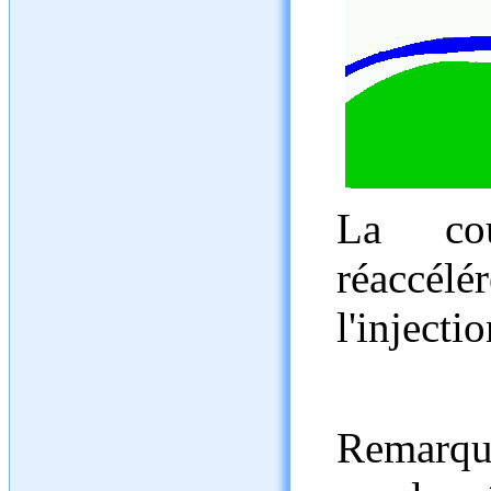
La cou
réaccélé
l'injectio
Remarque