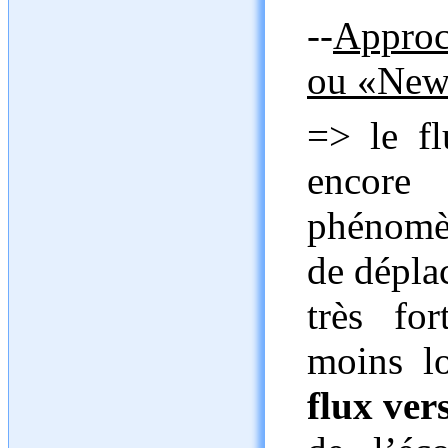
--
Approc
ou «New
=> le fl
encore
phénomèn
de dépla
très fo
moins l
flux ver