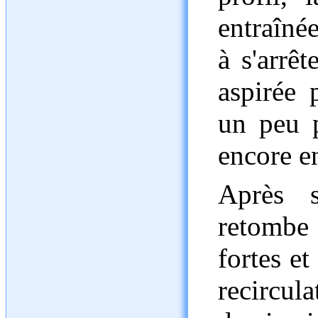
entraînée
à s'arrêt
aspirée 
un peu p
encore e
Après s
retombe
fortes et
recircul