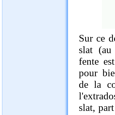
Sur ce d
slat (au
fente es
pour bie
de la c
l'extrad
slat, pa