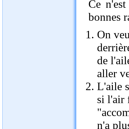
Ce n'est
bonnes r
On veut
derrièr
de l'ai
aller v
L'aile 
si l'ai
"accomp
n'a plu