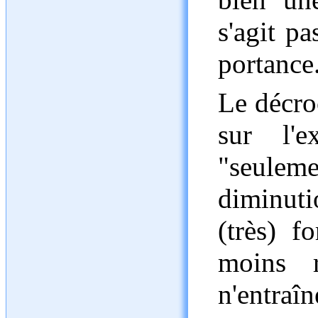
s'agit p
portance
Le décro
sur l'e
"seule
diminuti
(très) f
moins r
n'entraî