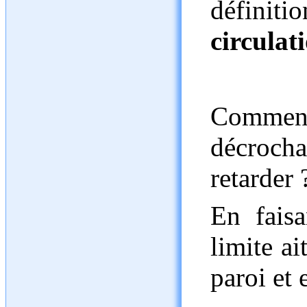
définit
circulat
Comme
décroch
retarder 
En fais
limite ai
paroi et 