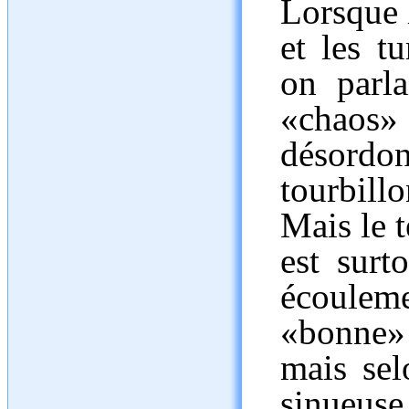
Lorsque 
et les t
on parla
«chaos
désord
tourbill
Mais le 
est surt
écoulem
«bonne» 
mais sel
sinueus