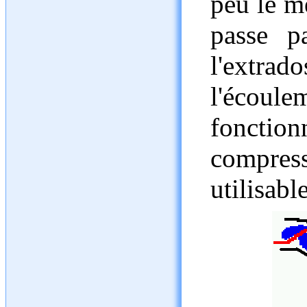
peu le m
passe p
l'extr
l'écoule
fonctio
compress
utilisabl