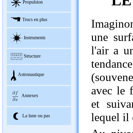
LE
Propulsion
Trucs en plus
Imagino
une surf
Instruments
l'air a u
Structure
tendanc
(souven
Astronautique
avec le 
Annexes
et suiva
lequel il
La lune ou pas