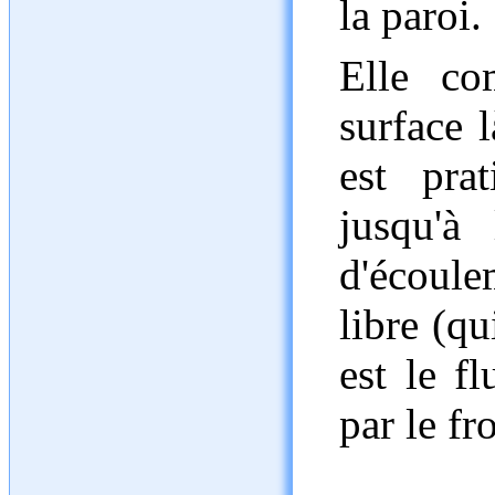
la paroi.
Elle co
surface 
est pra
jusqu'à
d'écoulem
libre (q
est le f
par le fr