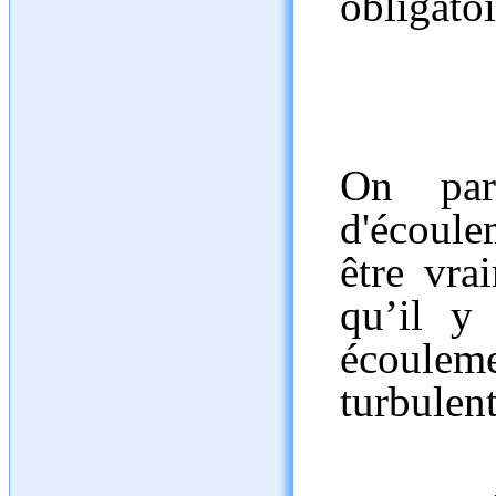
obligato
On par
d'écoul
être vra
qu’il y
écouleme
turbulent