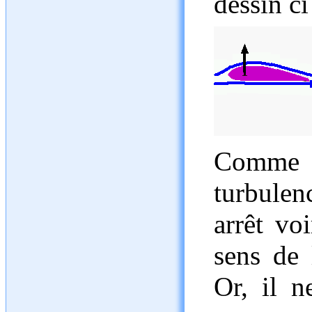
dessin c
Comme v
turbule
arrêt vo
sens de 
Or, il n