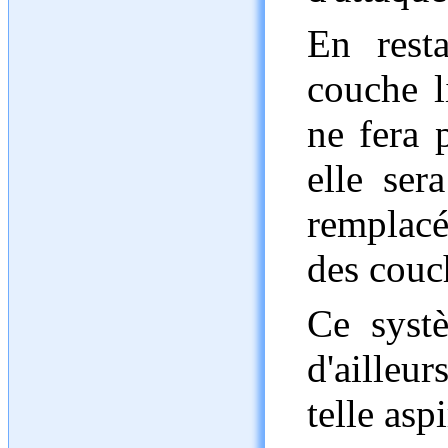
En rest
couche l
ne fera 
elle ser
remplacé
des couc
Ce systè
d'ailleu
telle asp