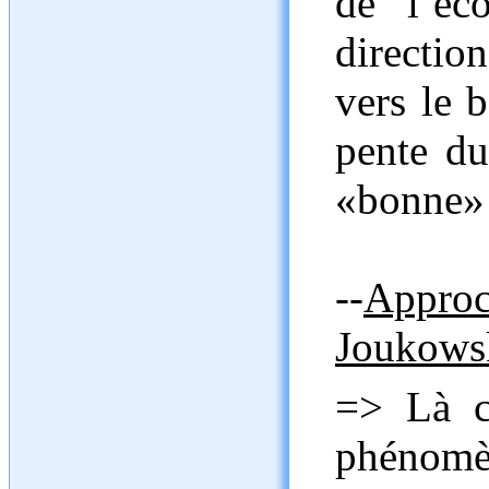
de l’éc
direction
vers le 
pente du
«bonne» 
--
Approc
Joukows
=> Là c'
phénomèn