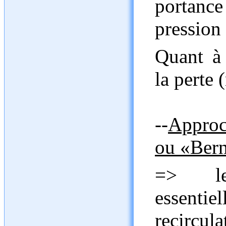
portance
pression 
Quant à 
la perte 
--
Approc
ou «Bern
=> le 
essentie
recircul