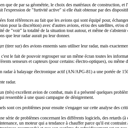
en que de par sa géométrie, le choix des matériaux de construction, et l'
it l'expression de "furtivité active" si elle était obtenue par des disposit
ées font références au fait que les avions qui sont équipé pour, échange
ion pour la discrétion) avec d'autres avions, et/ou des satellites, et/ou d
ité de "voir" la totalité de la situation tout autour, et même de s'abstenir
 que leur radar aurait pu leur donner.
r (tirer sur) des avions ennemis sans utiliser leur radar, mais exactem
c'est le fait de pouvoir regrouper sur un même écran toutes les informat
fférents senseurs et capteurs (pour certains: électro-optiques), ou même d
son radar à balayage électronique actif (AN/APG-81) a une portée de 1
te radar.
un (très) excellent avion de combat, mais il a présenté quelques problèm
 qui ressemble à une quasi campagne de dénigrement.
s sont ces problèmes pour ensuite s'engager sur cette analyse des critiq
ne série de problèmes concernant les différents logiciels, des retards (
intenance, un moteur qui a tendance à chauffer parce qu'il est contraint à