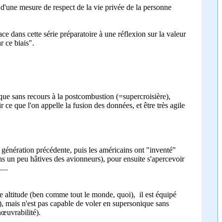
nt d'une mesure de respect de la vie privée de la personne
e dans cette série préparatoire à une réflexion sur la valeur
 ce biais".
ique sans recours à la postcombustion (=supercroisière),
 ce que l'on appelle la fusion des données, et être très agile
a génération précédente, puis les américains ont "inventé"
ns un peu hâtives des avionneurs), pour ensuite s'apercevoir
...
te altitude (ben comme tout le monde, quoi), il est équipé
3), mais n'est pas capable de voler en supersonique sans
nœuvrabilité).