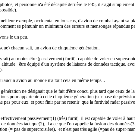
s photos, et personne n'a été décapité derrière le F35, il s'agit simpleme
possible).
meilleur exemple, occidental en tous cas, d'avion de combat ayant sa plac
e "comment se pémunir un minimum des erreurs et mensonges répandus par
vons le un peu.
que) chacun sait, un avion de cinquième génération.
devrait) au moins être (passivement) furtif, capable de voler en superson
 altitude, être équipé d'un système de liaisons de données tactique, avoir
).
qu'aucun avion au monde n'a tout cela en même temps...
génération ne désignait que le fait d'être concu plus tard que ceux de l
tions pour appartenir à cette cinquième génération (sur base de prévisio
pas pour eux, et pour finir par ne retenir que la furtivité radar passive.
ffectivement passivement(1) (très) furtif, il est capable de voler à hau
 de données tactique(2), il a ce que l'on appelle la fusion des données(
ion (= pas de supercroisière), et n'est pas très agile (=pas de super-ma