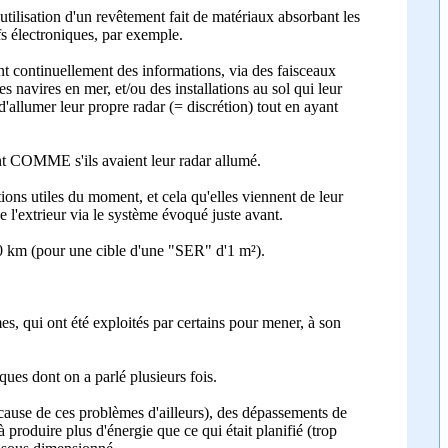
utilisation d'un revêtement fait de matériaux absorbant les
ifs électroniques, par exemple.
nt continuellement des informations, via des faisceaux
es navires en mer, et/ou des installations au sol qui leur
 d'allumer leur propre radar (= discrétion) tout en ayant
ent COMME s'ils avaient leur radar allumé.
ions utiles du moment, et cela qu'elles viennent de leur
e l'extrieur via le système évoqué juste avant.
50 km (pour une cible d'une "SER" d'1 m²).
es, qui ont été exploités par certains pour mener, à son
ues dont on a parlé plusieurs fois.
à cause de ces problèmes d'ailleurs), des dépassements de
 produire plus d'énergie que ce qui était planifié (trop