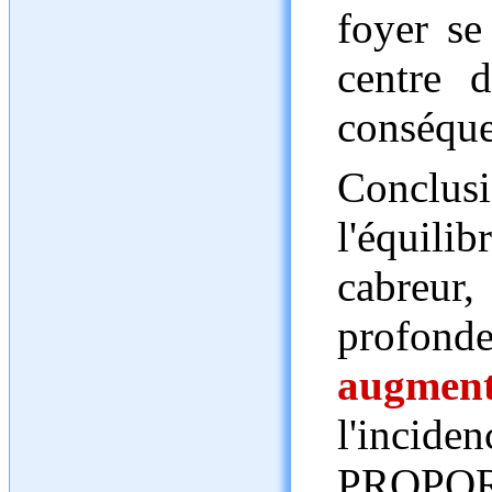
foyer se
centre 
conséque
Concl
l'équil
cabreur,
profo
augment
l'inciden
PROPO