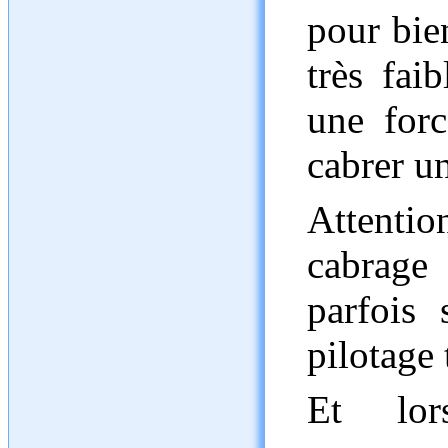
pour bie
très fai
une forc
cabrer un
Attentio
cabrage
parfois 
pilotage 
Et lor