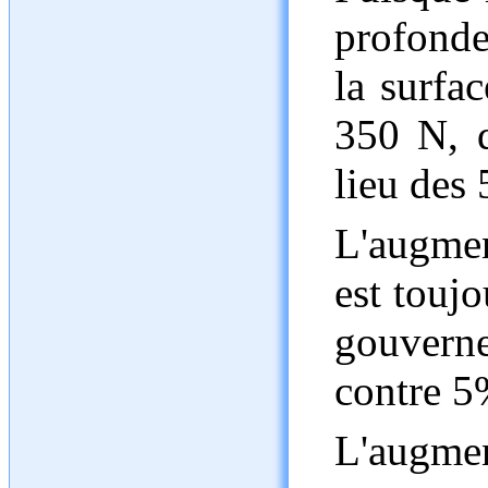
profondeu
la surfac
350 N, 
lieu des
L'augmen
est toujo
gouvern
contre 5
L'augme