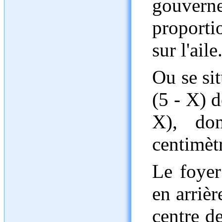
gouvern
proporti
sur l'aile
Ou se si
(5 - X) 
X), do
centimètr
Le foyer
en arriè
centre de