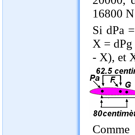
16800 N
Si dPa =
X = dPg 
- X), et
Comme on