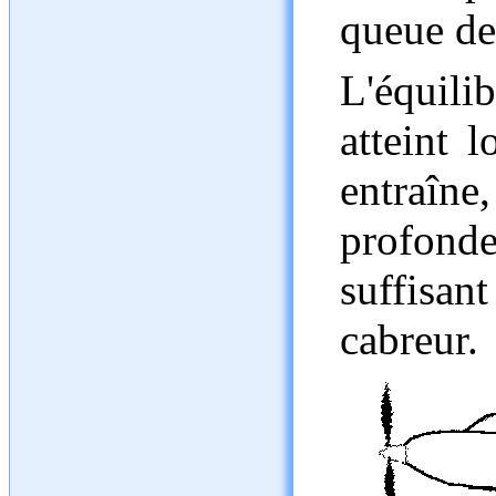
queue de
L'équil
atteint 
entraî
profond
suffisa
cabreur.