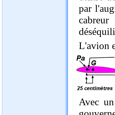
par l'au
cabreu
déséquili
L'avion e
Avec un 
gouverne