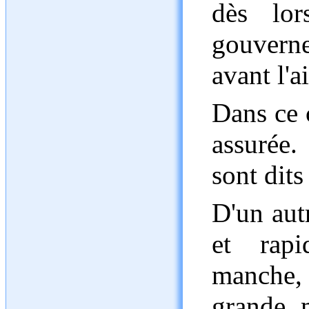
dès lor
gouvern
avant l'ai
Dans ce c
assurée.
sont dits
D'un autr
et rapi
manche, 
grande m