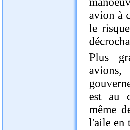
manoeuv
avion à 
le risqu
décrochag
Plus gr
avions,
gouvern
est au d
même dev
l'aile en