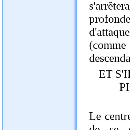
s'arrêt
profon
d'attaq
(comm
descendan
ET S'
P
Le centr
de se d