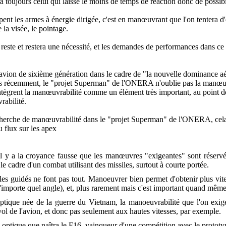
era toujours celui qui laisse le moins de temps de réaction donc de possib
pent les armes à énergie dirigée, c'est en manœuvrant que l'on tentera 
e la visée, le pointage.
reste et restera une nécessité, et les demandes de performances dans ce
'avion de sixième génération dans le cadre de "la nouvelle dominance aér
écemment, le "projet Superman" de l'ONERA n'oublie pas la manœuvrabi
ntègrent la manœuvrabilité comme un élément très important, au point de 
rabilité.
echerche de manœuvrabilité dans le "projet Superman" de l'ONERA, cela v
u flux sur les apex
 il y a la croyance fausse que les manœuvres "exigeantes" sont réservé
le cadre d'un combat utilisant des missiles, surtout à courte portée.
les guidés ne font pas tout. Manoeuvrer bien permet d'obtenir plus vite
n'importe quel angle), et, plus rarement mais c'est important quand mêm
ptique née de la guerre du Vietnam, la manoeuvrabilité que l'on exiger
ol de l'avion, et donc pas seulement aux hautes vitesses, par exemple.
e optique que naîtra le F16, vainqueur d'une compétition avec le protot