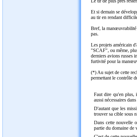
Le tir de plus près rest
Et si demain se dévelop
au tir en rendant difficil
Bref, la manœuvrabilité 
pas.
Les projets américain d
"SCAF", ou même, plus r
derniers avions russes i
furtivité pour la manœuv
(*) Au sujet de cette r
permettant le contrôle d
Faut dire qu'en plus,
aussi nécessaires dans 
D'autant que les missi
trouver sa cible sous 
Dans cette nouvelle o
partie du domaine de v
C'est de cette nouvell