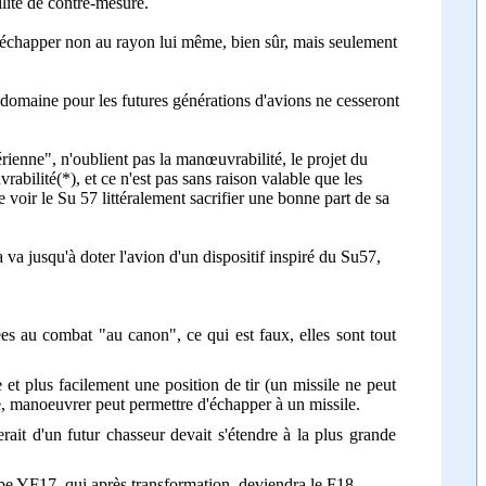
ilité de contre-mesure.
d'échapper non au rayon lui même, bien sûr, mais seulement
 domaine pour les futures générations d'avions ne cesseront
ienne", n'oublient pas la manœuvrabilité, le projet du
lité(*), et ce n'est pas sans raison valable que les
voir le Su 57 littéralement sacrifier une bonne part de sa
a jusqu'à doter l'avion d'un dispositif inspiré du Su57,
es au combat "au canon", ce qui est faux, elles sont tout
 et plus facilement une position de tir (un missile ne peut
e, manoeuvrer peut permettre d'échapper à un missile.
ait d'un futur chasseur devait s'étendre à la plus grande
ype YF17, qui après transformation, deviendra le F18.