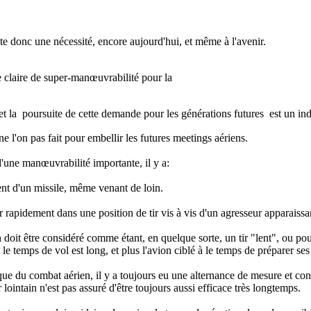
e donc une nécessité, encore aujourd'hui, et même à l'avenir.
 claire de super-manœuvrabilité pour la
t la poursuite de cette demande pour les générations futures est un ind
e l'on pas fait pour embellir les futures meetings aériens.
 d'une manœuvrabilité importante, il y a:
ent d'un missile, même venant de loin.
r rapidement dans une position de tir vis à vis d'un agresseur apparaiss
in doit être considéré comme étant, en quelque sorte, un tir "lent", ou pou
s le temps de vol est long, et plus l'avion ciblé à le temps de préparer s
que du combat aérien, il y a toujours eu une alternance de mesure et co
r lointain n'est pas assuré d'être toujours aussi efficace très longtemps.