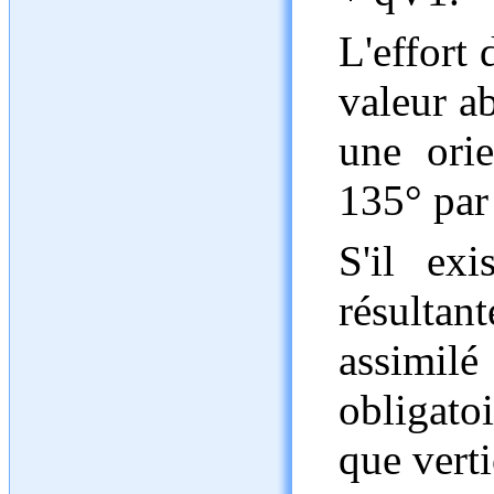
L'effort 
valeur a
une ori
135° par 
S'il ex
résultan
assimilé
obligato
que verti