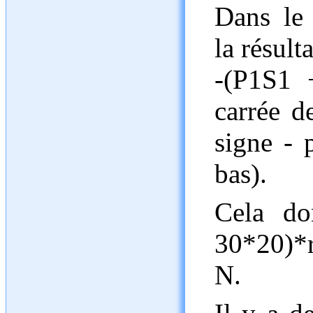
Dans le 
la résult
-(P1S1 
carrée d
signe - p
bas).
Cela do
30*20)*
N.