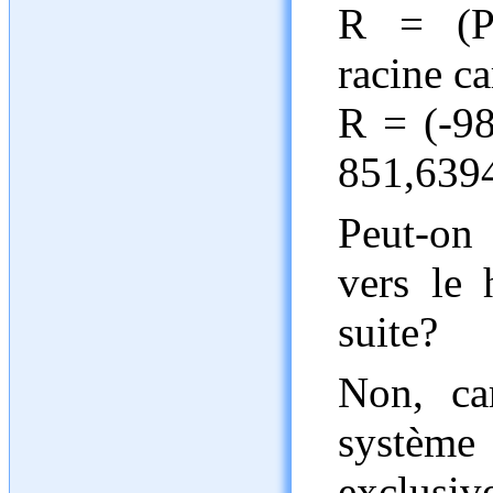
R = (P
racine ca
R = (-9
851,639
Peut-on 
vers le 
suite?
Non, ca
systè
exclusi