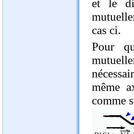
et le d
mutuell
cas ci.
Pour qu
mutuell
nécessair
même ax
comme su