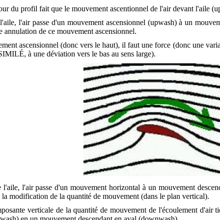
tour du profil fait que le mouvement ascentionnel de l'air devant l'aile (u
 l'aile, l'air passe d'un mouvement ascensionnel (upwash) à un mouveme
ne annulation de ce mouvement ascensionnel.
ment ascensionnel (donc vers le haut), il faut une force (donc une vari
SIMILÉ, à une déviation vers le bas au sens large).
de l'aile, l'air passe d'un mouvement horizontal à un mouvement descendan
a modification de la quantité de mouvement (dans le plan vertical).
mposante verticale de la quantité de mouvement de l'écoulement d'air 
upwash) en un mouvement descendant en aval (downwash).