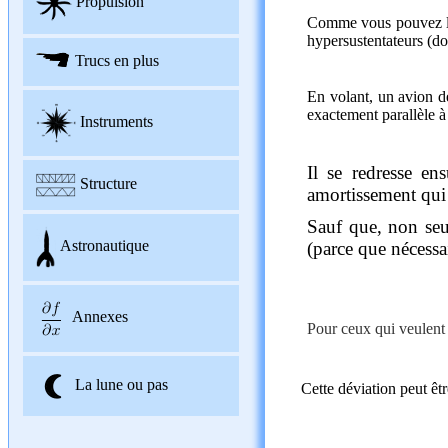
Propulsion
Comme vous pouvez le v
hypersustentateurs (don
Trucs en plus
En volant, un avion dé
exactement parallèle à 
Instruments
Il se redresse en
Structure
amortissement qui f
Sauf que, non seul
Astronautique
(parce que nécessai
Annexes
Pour ceux qui veulent p
La lune ou pas
Cette déviation peut êt