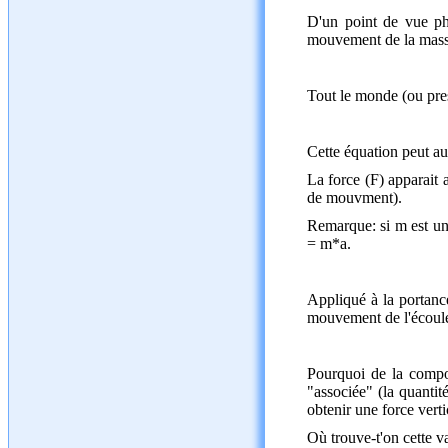
D'un point de vue ph
mouvement de la masse
Tout le monde (ou pre
Cette équation peut aus
La force (F) apparait
de mouvment).
Remarque: si m est une
= m*a.
Appliqué à la portan
mouvement de l'écoule
Pourquoi de la compos
"associée" (la quantit
obtenir une force verti
Où trouve-t'on cette v