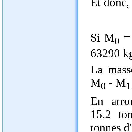
Et donc, 
Si M
= 
0
63290 k
La masse
M
- M
0
1
En arron
15.2 to
tonnes d