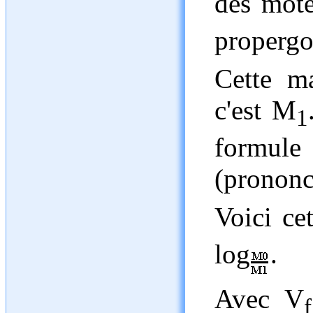
des mot
properg
Cette m
c'est M
1
formule
(prononc
Voici ce
log
.
Avec V
f