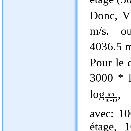
Donc, V
m/s. o
4036.5 m
Pour le 
3000 * 
log
,
avec: 10
étage, 