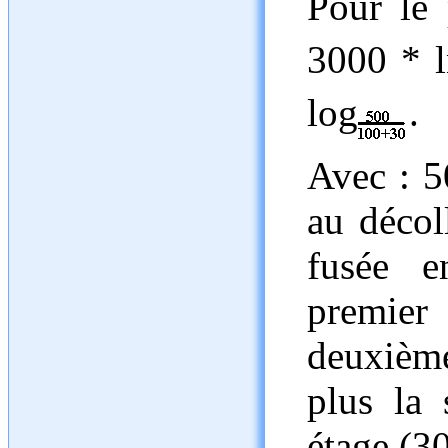
Pour le 
3000 * l
log
.
Avec : 5
au décol
fusée 
premier 
deuxième
plus la 
étage (30