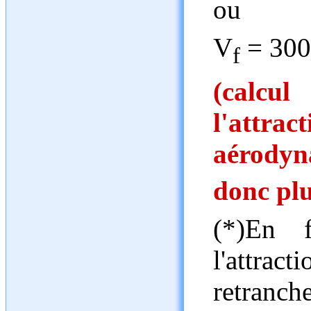
ou
V
= 300
f
(calcu
l'attrac
aérodyn
donc plu
(*)En f
l'attrac
retranche