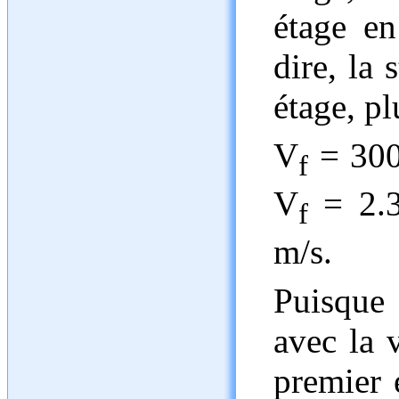
étage en
dire, la
étage, plu
V
= 300
f
V
= 2.3
f
m/s.
Puisque
avec la v
premier é