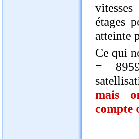
vitesses
étages p
atteinte p
Ce qui n
= 8959
satellis
mais o
compte d