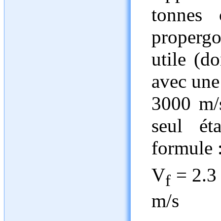
tonnes 
propergo
utile (d
avec une 
3000 m/s
seul ét
formule 
V
= 2.3
f
m/s