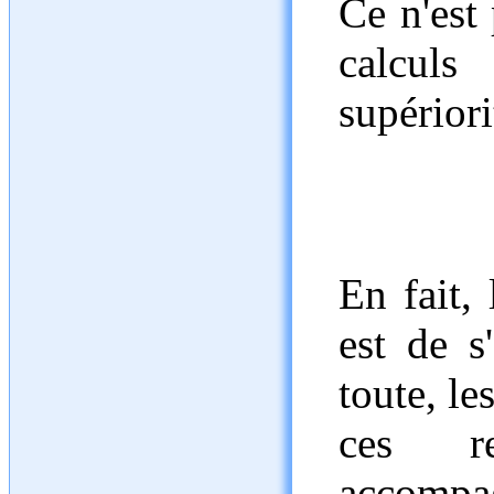
Ce n'est 
calcul
supériori
En fait, 
est de s
toute, le
ces re
accompag