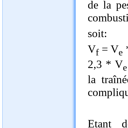
de la pe
combusti
soit:
V
= V
f
e
2,3 * V
e
la traîn
compliqu
Etant 