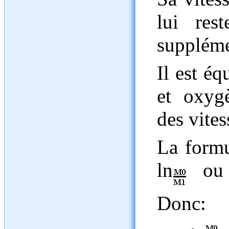
lui res
suppléme
Il est é
et oxygè
des vites
La formu
ln
ou 4
Donc: