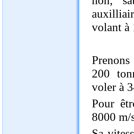
non, sa
auxillia
volant à
Prenons
200 ton
voler à 
Pour être
8000 m/s
Sa vites