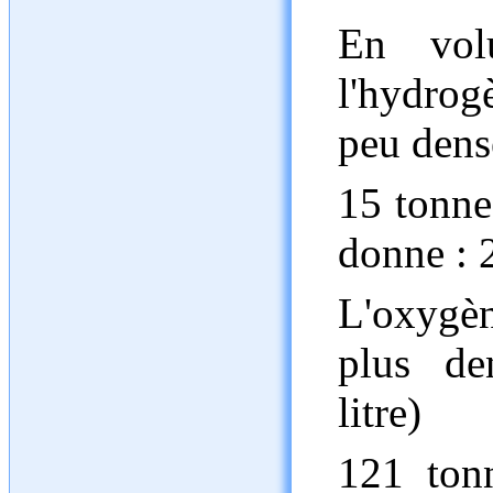
En volu
l'hydrog
peu dens
15 tonne
donne : 
L'oxygèn
plus d
litre)
121 ton