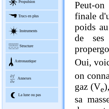
Propulsion
Peut-on 
finale d
Trucs en plus
poids au 
Instruments
de ses
propergo
Structure
Oui, voi
Astronautique
on connai
Annexes
gaz (V
)
e
La lune ou pas
sa mass