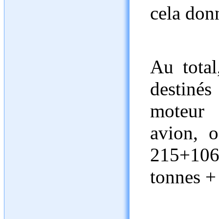
cela don
Au total
destinés
moteur 
avion, 
215+106
tonnes + 