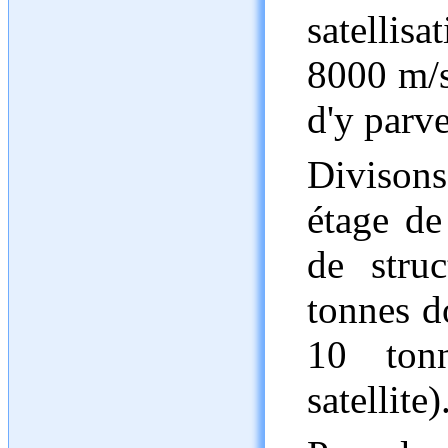
satellis
8000 m/s,
d'y parve
Divisons
étage de
de stru
tonnes d
10 ton
satellite)