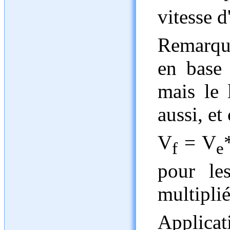
vitesse d
Remarque
en base 
mais le 
aussi, et
V
= V
f
e
pour le
multiplié
Applicat