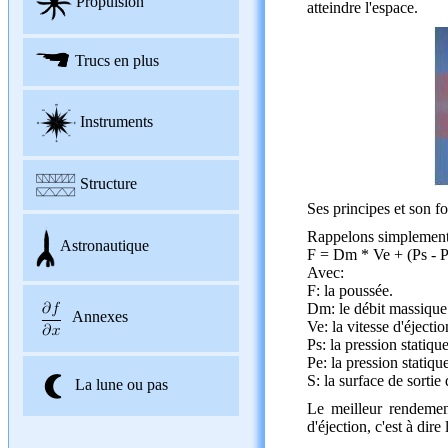
Propulsion
atteindre l'espace.
Trucs en plus
Instruments
Structure
Ses principes et son fo
Rappelons simplement 
Astronautique
F = Dm * Ve + (Ps - P
Avec:
F: la poussée.
Dm: le débit massique 
Annexes
Ve: la vitesse d'éjecti
Ps: la pression statiqu
Pe: la pression statiqu
S: la surface de sortie 
La lune ou pas
Le meilleur rendemen
d'éjection, c'est à dir