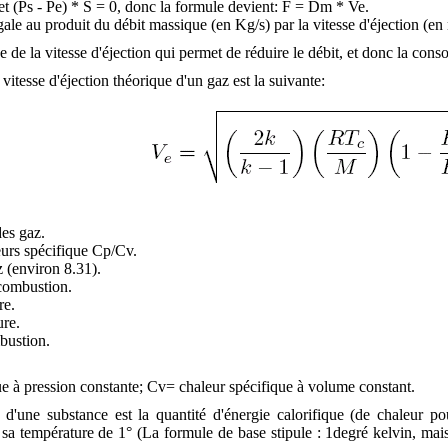
et (Ps - Pe) * S = 0, donc la formule devient: F = Dm * Ve.
ale au produit du débit massique (en Kg/s) par la vitesse d'éjection (en 
e de la vitesse d'éjection qui permet de réduire le débit, et donc la con
vitesse d'éjection théorique d'un gaz est la suivante:
des gaz.
eurs spécifique Cp/Cv.
z (environ 8.31).
 combustion.
re.
ure.
bustion.
e à pression constante; Cv= chaleur spécifique à volume constant.
 d'une substance est la quantité d'énergie calorifique (de chaleur po
sa température de 1° (La formule de base stipule : 1degré kelvin, mais