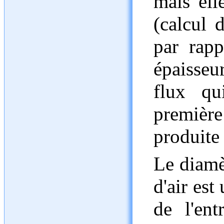
mais ell
(calcul 
par rapp
épaisseur
flux qu
premièr
produite 
Le diamèt
d'air est
de l'ent