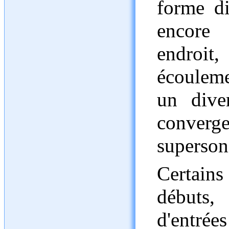
forme di
encore 
endroit,
écouleme
un dive
converg
superson
Certain
débuts
d'entrée