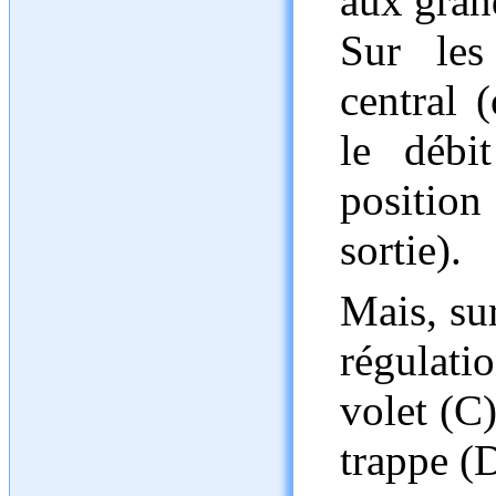
aux gran
Sur les
central 
le débi
position
sortie).
Mais, sur
régulati
volet (C)
trappe (D