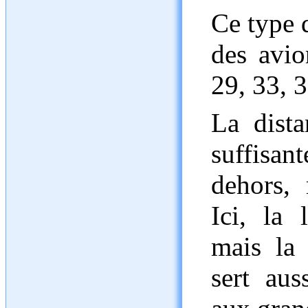
Ce type d
des avio
29, 33, 3
La dista
suffisan
dehors,
Ici, la
mais la 
sert aus