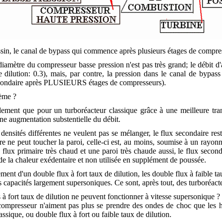
sin, le canal de bypass qui commence après plusieurs étages de compre
e diamètre du compresseur basse pression n'est pas très grand; le débit d
e dilution: 0.3), mais, par contre, la pression dans le canal de bypas
econdaire après PLUSIEURS étages de compresseurs).
ème ?
ement que pour un turboréacteur classique grâce à une meilleure tra
une augmentation substentielle du débit.
 densités différentes ne veulent pas se mélanger, le flux secondaire res
aire ne peut toucher la paroi, celle-ci est, au moins, soumise à un rayo
flux primaire très chaud et une paroi très chaude aussi, le flux secondai
de la chaleur exédentaire et non utilisée en supplément de poussée.
ement d'un double flux à fort taux de dilution, les double flux à faible 
s capacités largement supersoniques. Ce sont, après tout, des turboréac
 à fort taux de dilution ne peuvent fonctionner à vitesse supersonique ?
 compresseur n'aiment pas plus se prendre des ondes de choc que les h
assique, ou double flux à fort ou faible taux de dilution.