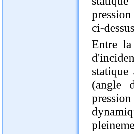
statiqu
pression 
ci-dessus
Entre la
d'incide
statique 
(angle 
pressio
dynami
pleineme