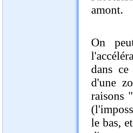
amont.
On peut
l'accélé
dans ce 
d'une z
raisons 
(l'impos
le bas, e