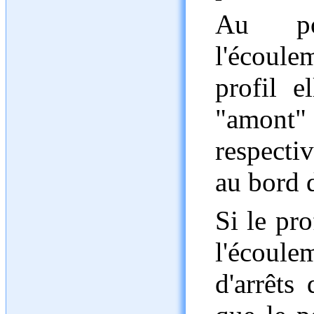
Au poi
l'écoul
profil el
"amont
respecti
au bord d
Si le pro
l'écoule
d'arrêts