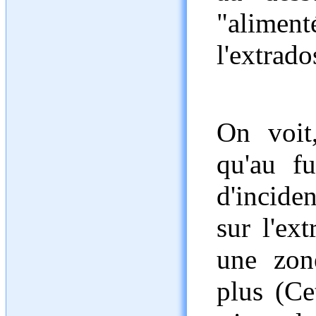
"aliment
l'extrado
On voit,
qu'au f
d'incide
sur l'ext
une zone
plus (Ce