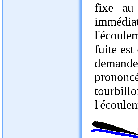
fixe au
immédia
l'écoul
fuite es
demande
prononc
tourbillo
l'écoule