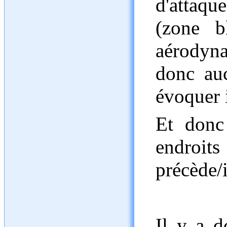
d'attaqu
(zone b
aérodyn
donc auc
évoquer i
Et donc 
endroits
précède/i
Il y a d