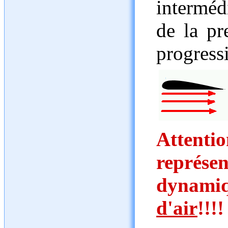
interméd
de la p
progress
Attent
repré
dynam
d'air
!!!!