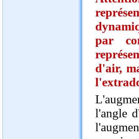
repré
dynamiq
par con
représe
d'air, m
l'extrad
L'augmen
l'angle d
l'augme