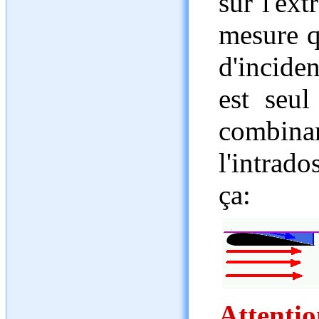
sur l'ext
mesure q
d'incide
est seul
combina
l'intrado
ça:
Attent