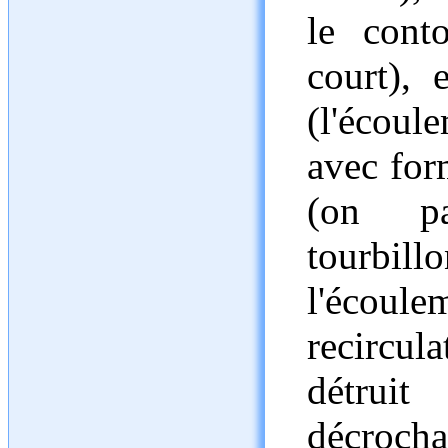
le cont
court), 
(l'écoule
avec fo
(on p
tourbill
l'écou
recircu
détrui
décroch