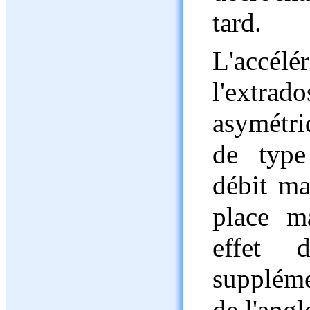
tard.
L'accél
l'extra
asymétri
de type
débit ma
place m
effet d
suppléme
de l'angl