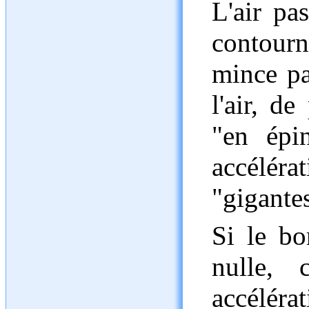
L'air pa
contour
mince pa
l'air, d
"en épi
accél
"gigante
Si le bo
nulle, 
accélérat