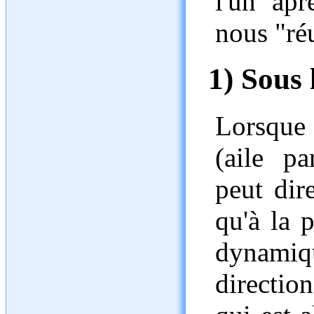
l'un apr
nous "ré
1) Sous 
Lorsque 
(aile pa
peut dir
qu'à la p
dynamiq
directio