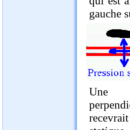
qui est 
gauche su
Une 
perpendi
recevra