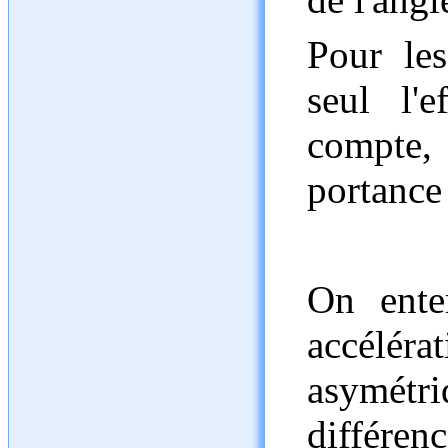
Pour les
seul l'e
compte,
portance 
On ente
accélér
asymét
différen