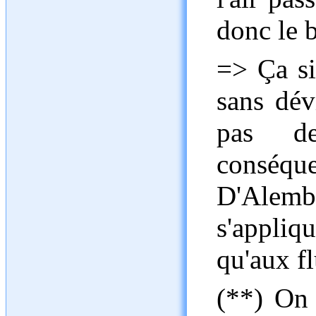
donc le b
=> Ça si
sans dév
pas de
conséq
D'Alem
s'appli
qu'aux fl
(**) On 