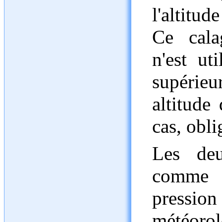
l'altitude
Ce cala
n'est ut
supérieu
altitude 
cas, obli
Les deu
comme r
pressio
météoro