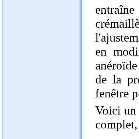
entraî
crémaill
l'ajustem
en modif
anéroïde
de la pr
fenêtre p
Voici un 
complet, 