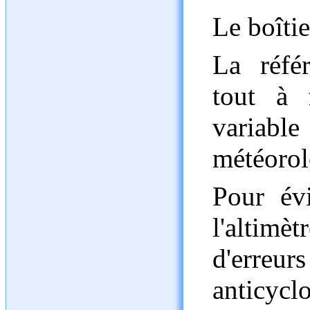
Le boîti
La référ
tout à f
variab
météorol
Pour évi
l'altimè
d'erreu
anticycl