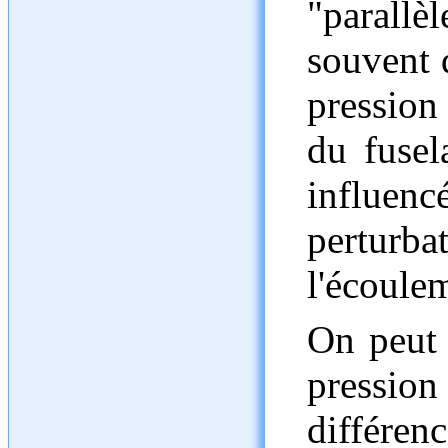
"parallè
souvent 
pression
du fusel
influe
pertu
l'écoule
On peut 
pressio
différenc