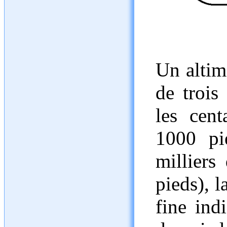
Un altim
de trois
les cen
1000 pie
milliers
pieds), l
fine ind