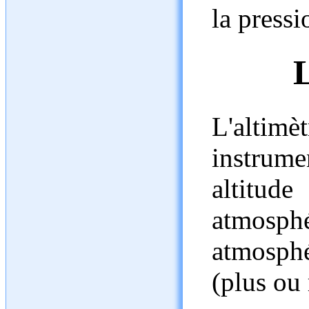
la pressi
L'altim
instrum
altitud
atmosphé
atmosphé
(plus ou