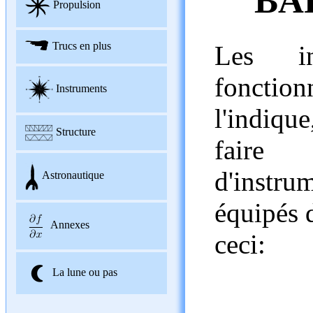
BA
Propulsion
Trucs en plus
Les in
foncti
Instruments
l'indiqu
Structure
faire
d'instru
Astronautique
équipés 
Annexes
ceci:
La lune ou pas