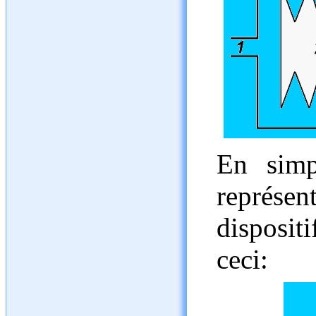
En simp
représ
disposit
ceci: