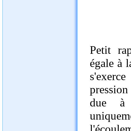
Petit ra
égale à l
s'exerce
pressio
due à 
unique
l'écoulem