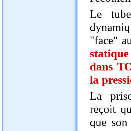
Le tube
dynamiqu
"face" a
statique
dans TOU
la pressi
La pris
reçoit q
que son 