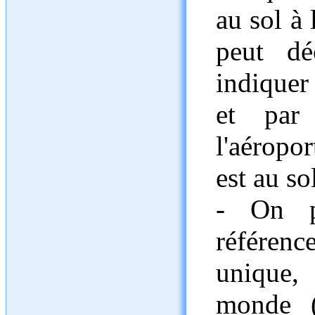
au sol à 
peut dé
indiquer
et par 
l'aéropo
est au so
- On p
référenc
unique,
monde (