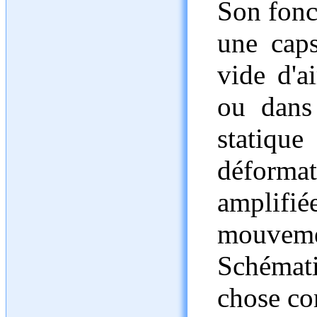
Son fonc
une caps
vide d'a
ou dans 
statiq
déforma
amplif
mouve
Schémat
chose c