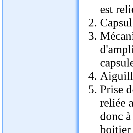
est rel
Capsul
Mécani
d'ampl
capsul
Aiguill
Prise d
reliée 
donc à 
boitier