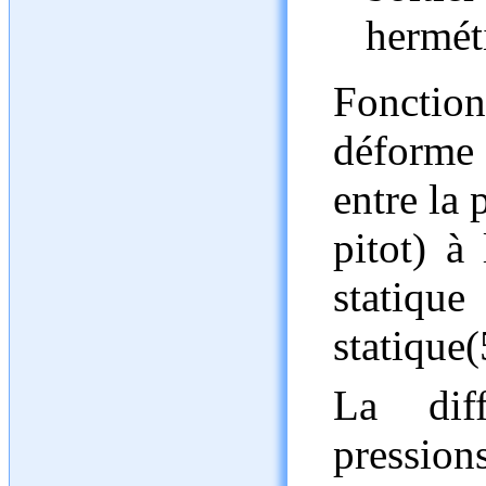
hermét
Fonctio
déforme 
entre la 
pitot) à 
statique
statique(
La dif
pressi