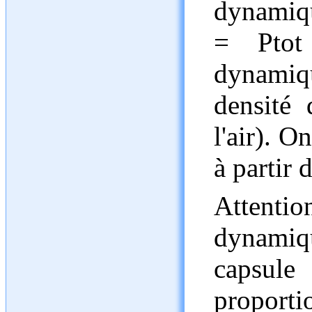
dynamiqu
= Ptot
dynamiq
densité 
l'air). O
à partir
Attentio
dynamiqu
capsule
proport