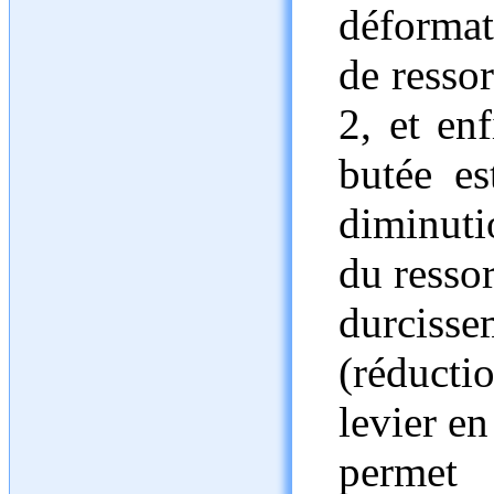
déformat
de ressor
2, et en
butée es
diminuti
du resso
durciss
(réducti
levier en
permet