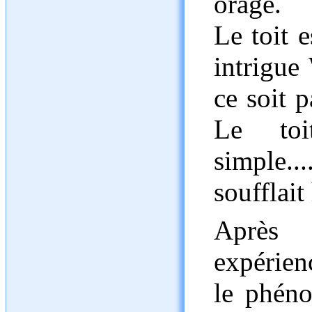
orage.
Le toit 
intrigue 
ce soit 
Le to
simple...
soufflai
Après 
expérien
le phén