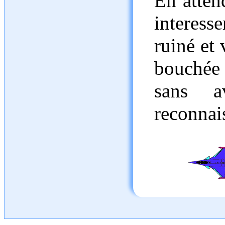
En atten
interess
ruiné et
bouchée
sans a
reconnai