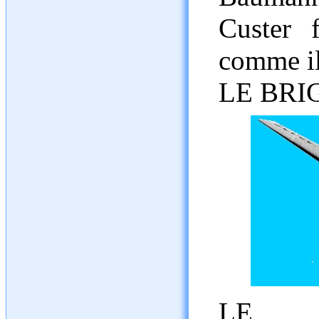
Custer 
comme il
LE BRI
LE R