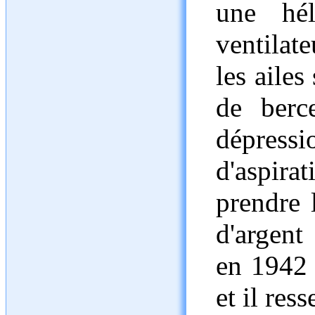
une hé
ventilate
les ailes
de berc
dépressi
d'aspira
prendre 
d'argent
en 1942 
et il res