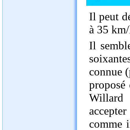
Il peut d
à 35 km/
Il sembl
soixant
connue (p
proposé 
Willard
accepter
comme in