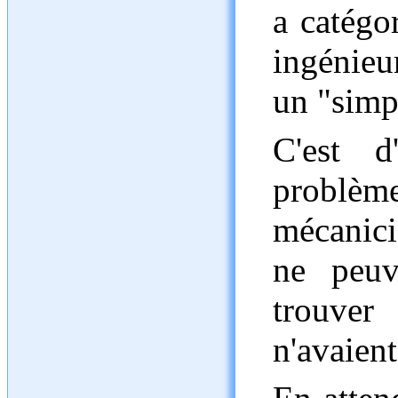
a catégo
ingénieur
un "simp
C'est d
problè
mécanici
ne peuv
trouver
n'avaien