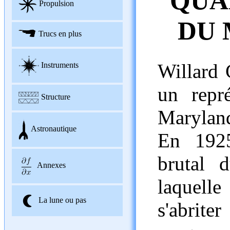
QUA
Propulsion
DU 
Trucs en plus
Willard 
Instruments
un repr
Structure
Marylan
Astronautique
En 1925
brutal 
Annexes
laquell
La lune ou pas
s'abrit