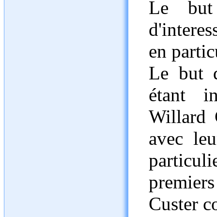
Le but
d'interes
en partic
Le but d
étant i
Willard 
avec leu
particuli
premiers
Custer c