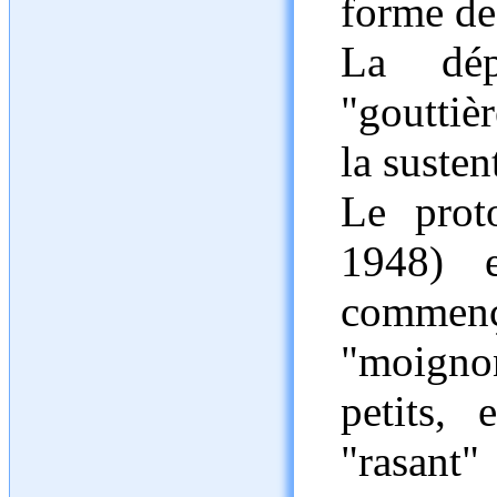
forme de
La dép
"gouttièr
la susten
Le prot
1948) e
commenç
"moignon
petits, 
"rasant