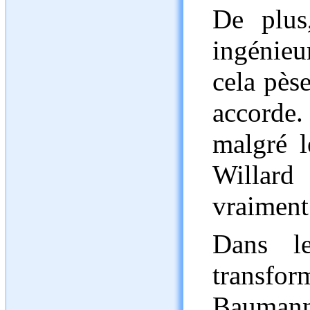
De plus
ingénieur
cela pèse
accorde
malgré l
Willar
vraiment 
Dans le
transfor
Baumann