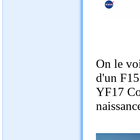
On le vo
d'un F15
YF17 Cob
naissanc