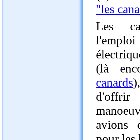
"les cana
Les can
l'empl
électriq
(là enc
canards
)
d'off
manoeuvr
avions 
pour les 