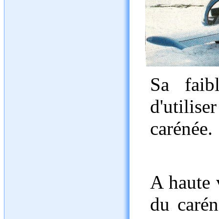
Sa faib
d'utilis
carénée.
A haute v
du carén