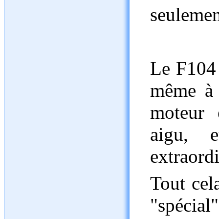
seulemen
Le F104 
même à b
moteur 
aigu, 
extraord
Tout cel
"spécial"