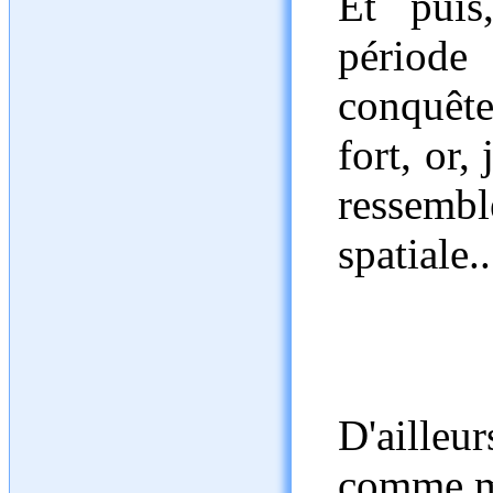
Et puis
période
conquête
fort, or,
ressem
spatiale..
D'aille
comme mo