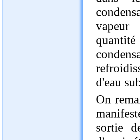
condens
vapeur 
quantité
condens
refroid
d'eau sub
On remar
manifes
sortie d