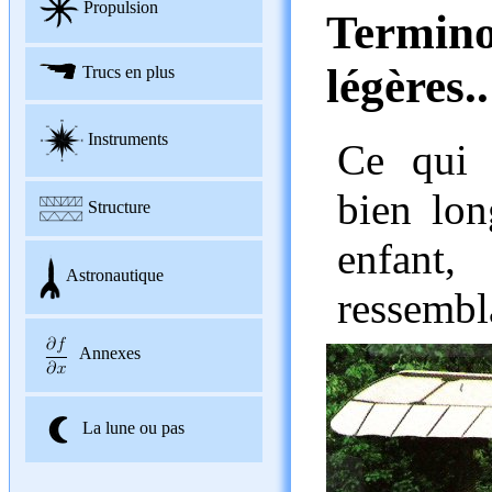
Propulsion
Termino
légères..
Trucs en plus
Instruments
Ce qui 
bien lon
Structure
enfant
Astronautique
ressembla
Annexes
La lune ou pas