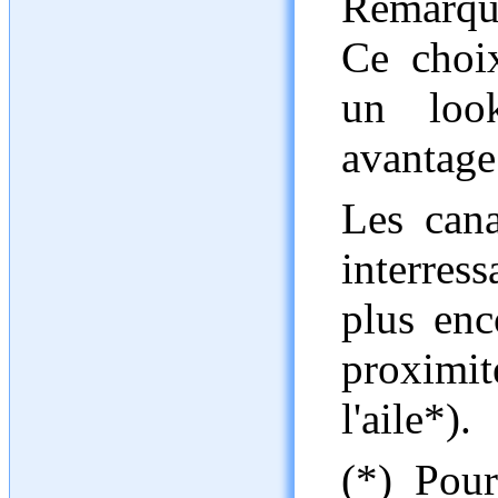
Remarque
Ce choi
un loo
avantage
Les cana
interres
plus enc
proximi
l'aile*).
(*) Pour