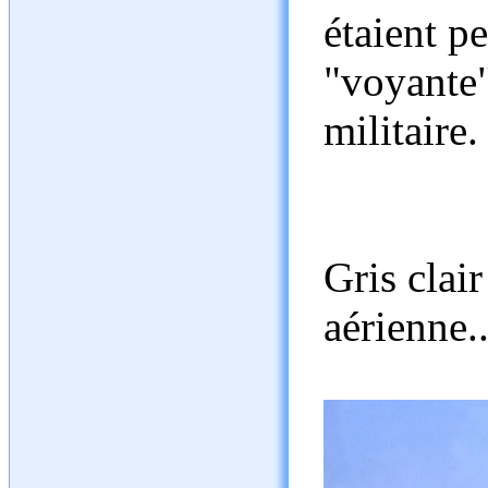
étaient p
"voyante"
militaire.
Gris clai
aérienne...