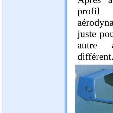
profi
aérodyn
juste pou
autre 
différent.