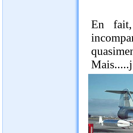
En fait
incompa
quasi
Mais.....j