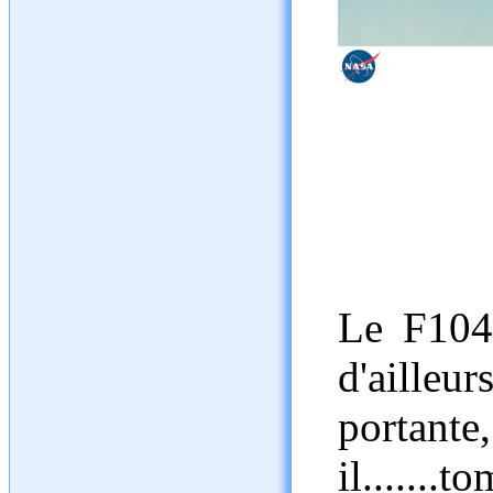
Le F104 
d'ailleur
portant
il.......