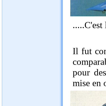
.....C'est
Il fut co
comparab
pour des
mise en o