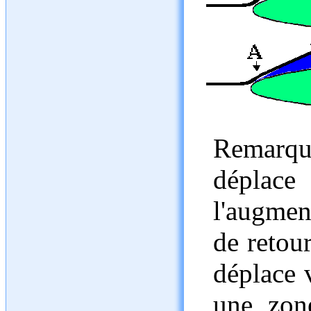
Remarque
dépla
l'augment
de retou
déplace v
une zon