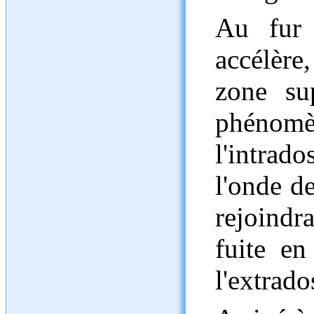
Au fur 
accélère
zone sup
phénomè
l'intrad
l'onde d
rejoind
fuite e
l'extrado