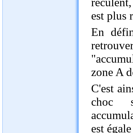
reculent
est plus 
En défin
retro
"accumu
zone A d
C'est ai
choc 
accumulat
est égale