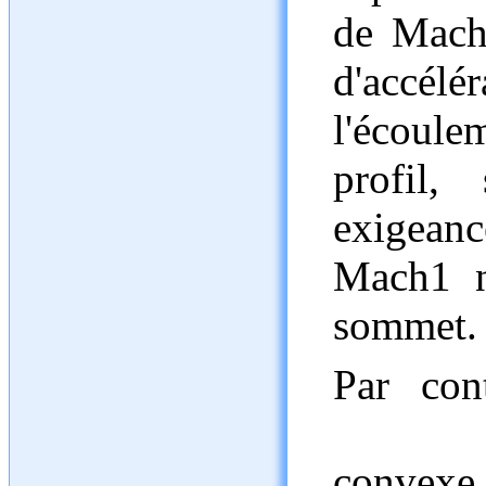
de Mach
d'accél
l'écoule
profil,
exigean
Mach1 n
sommet.
Par con
conve