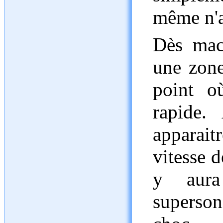
même n'a
Dès mac
une zone
point o
rapide.
apparait
vitesse d
y aura
superso