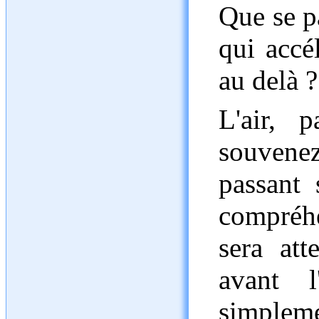
Que se pa
qui accé
au delà ?
L'air, p
souvenez
passant 
compréhe
sera att
avant l
simplem