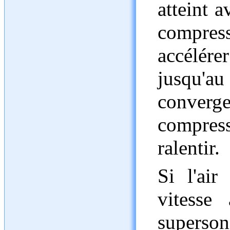
atteint a
compre
accélér
jusqu'
conve
compres
ralentir.
Si l'air
vitesse
superson