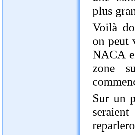
plus gra
Voilà do
on peut 
NACA ent
zone su
commenç
Sur un p
seraie
reparlero