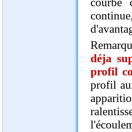
courbe 
continu
d'avanta
Remarque
déja su
profil c
profil a
apparit
ralenti
l'éco