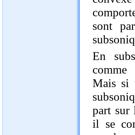
comporte
sont pa
subsoniq
En subs
comme d
Mais si 
subsoni
part sur
il se co