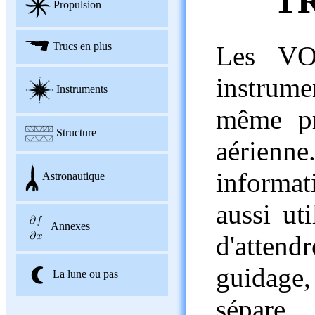
T
Propulsion
Trucs en plus
Les VO
instrum
Instruments
même pr
Structure
aérienn
informa
Astronautique
aussi uti
Annexes
d'atten
guidage
La lune ou pas
sépare