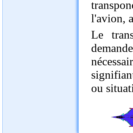
transpo
l'avion, a
Le tran
demand
nécessai
signifia
ou situat