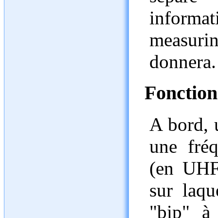
informat
measuri
donnera.
Fonctio
A bord, 
une fré
(en UHF
sur laqu
"bip" à