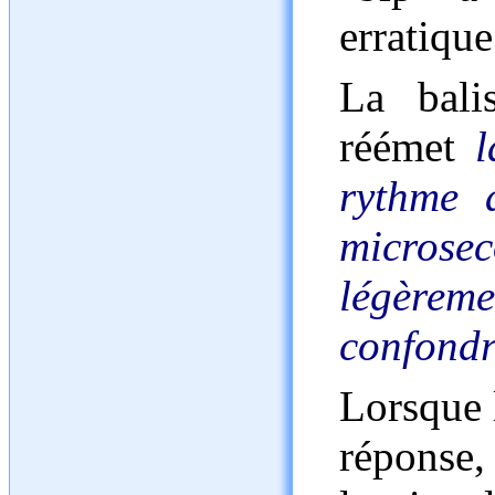
erratique
La bali
réémet
rythme 
microse
légèreme
confondr
Lorsque l
réponse,