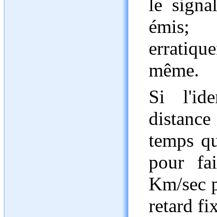
le signa
émis;
erratique
même.
Si l'id
distanc
temps qu
pour fai
Km/sec p
retard fi