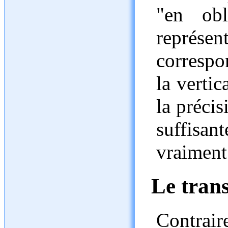
"en obl
représent
correspon
la vertic
la préci
suffisa
vraiment 
Le tran
Contrair