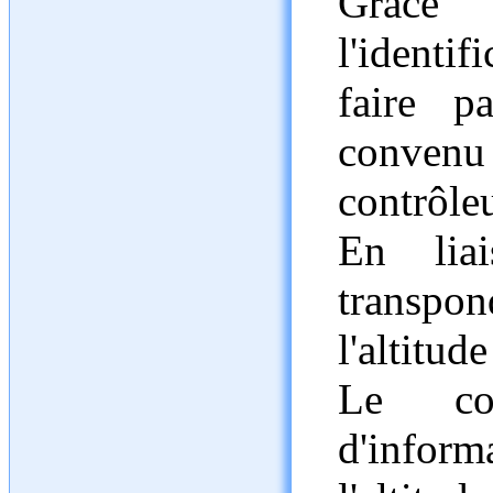
Grâce
l'identi
faire p
conven
contrôleu
En liai
transp
l'altitude
Le con
d'infor