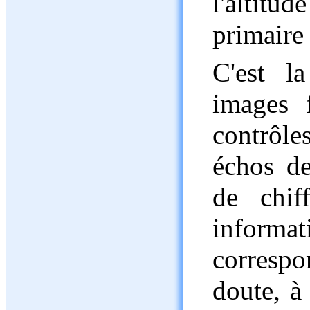
l'altitu
primaire
C'est l
images 
contrôle
échos d
de chiff
inform
corresp
doute, à