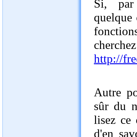
Si, par
quelque 
fonction
che
http://fr
Autre po
sûr du n
lisez ce 
d'en sav