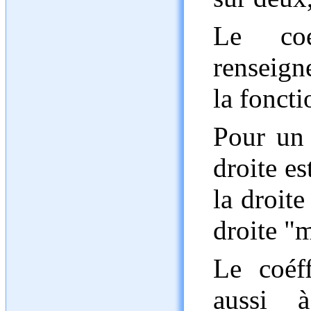
Le coé
renseign
la foncti
Pour un 
droite es
la droite
droite "
Le coéff
aussi à