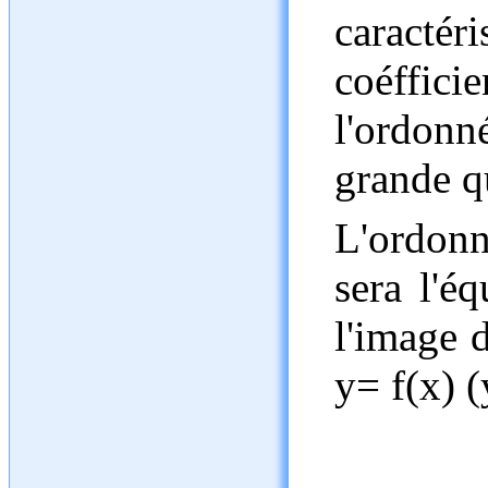
caracté
coéfficie
l'ordonn
grande qu
L'ordonn
sera l'éq
l'image d
y= f(x) (