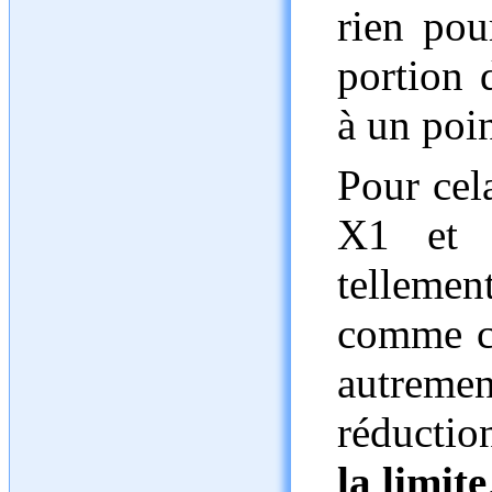
rien pou
portion 
à un poin
Pour cela
X1 et 
telleme
comme co
autrem
réductio
la limite