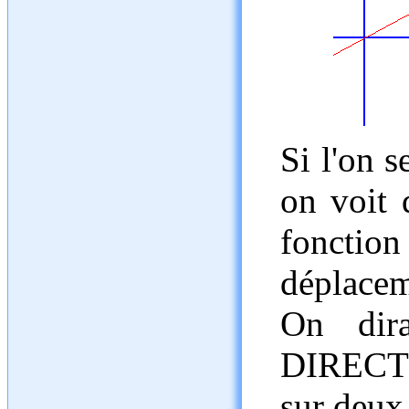
Si l'on s
on voit 
fonctio
déplacem
On dir
DIRECTE
sur deux