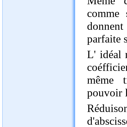
Même de
comme s
donnent
parfaite 
L' idéal 
coéffici
même tr
pouvoir 
Réduis
d'abscis