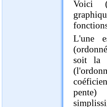
Voici 
graphi
fonctions
L'une e
(ordonné
soit la
(l'ordo
coéficie
pente)
simplissi