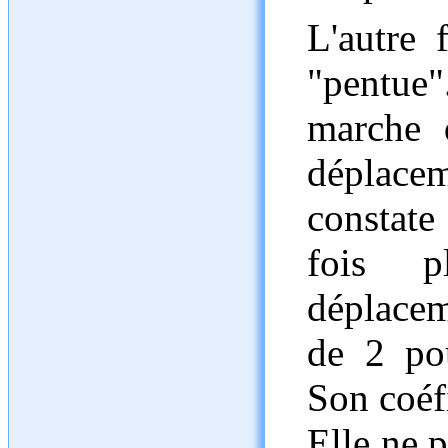
L'autre 
"pentue"
marche d
déplaceme
constate
fois p
déplace
de 2 po
Son coéfi
Elle ne p