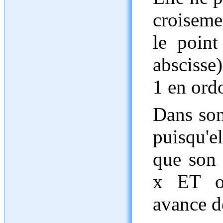
croiseme
le point
abscisse)
1 en ord
Dans son
puisqu'e
que son 
x ET o
avance d