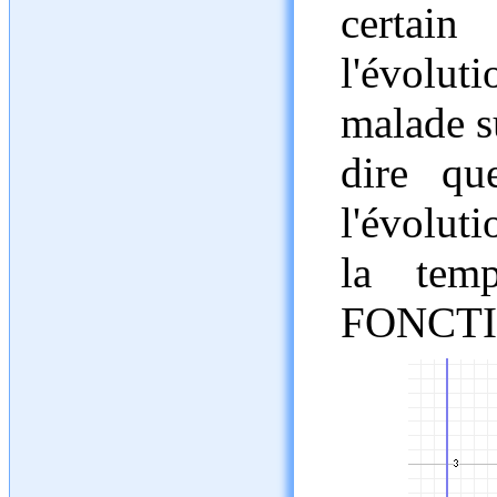
certai
l'évolut
malade s
dire qu
l'évolut
la tem
FONCTIO