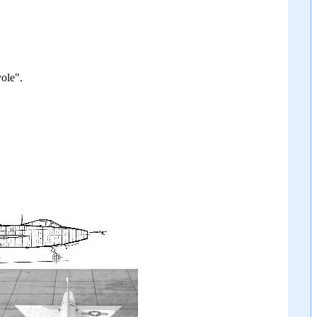
vole".