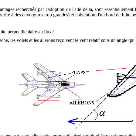
antages recherchés par l'adoption de l'aile delta, sont essentiellement
ourire à des envergures trop grandes) et l'obtention d'un bord de fuite p
ite perpendiculaire au flux?
che, les volets et les ailerons reçoivent le vent relatif sous un angle qui 
 est égale à ce qu'elle serait sur une aile droite multipliée par sinus alpha.