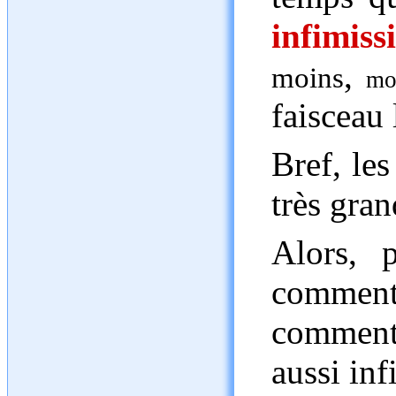
infimiss
,
moins
mo
faisceau 
Bref, les
très gra
Alors, p
commen
comment
aussi in