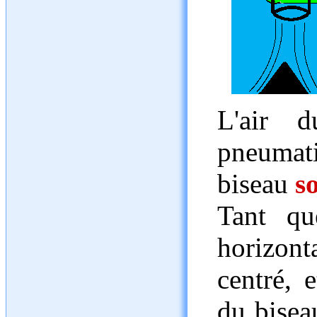
L'air d
pneumati
biseau
s
Tant qu
horizonta
centré, 
du bisea