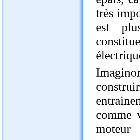
très impo
est plu
constit
électriqu
Imagin
constr
entraine
comme vo
moteur 