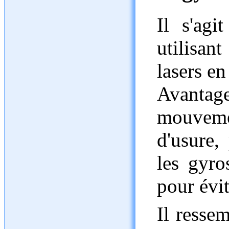
Il s'agi
utilisa
lasers en
Avanta
mouveme
d'usure,
les gyro
pour évit
Il resse