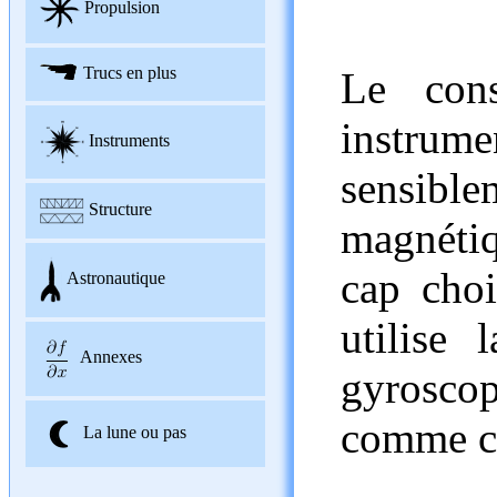
Propulsion
Trucs en plus
Le con
instru
Instruments
sensible
Structure
magnétiq
cap choi
Astronautique
utilise 
Annexes
gyrosco
comme ce
La lune ou pas