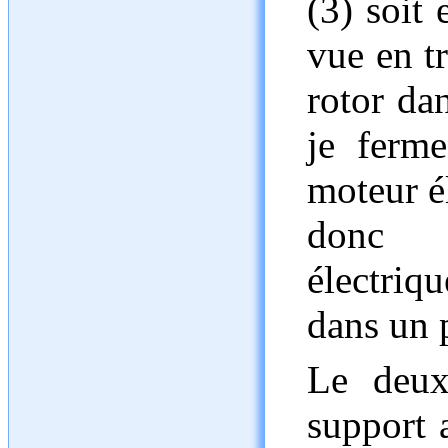
(3) soit 
vue en t
rotor da
je ferme
moteur é
donc 
électriq
dans un 
Le deux
support 