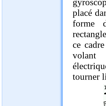
gyroscop
placé da
forme d
rectangle
ce cadre
volant 
électriq
tourner 