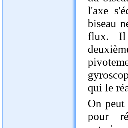
l'axe s'
biseau n
flux. I
deuxiè
pivoteme
gyroscop
qui le ré
On peut 
pour r