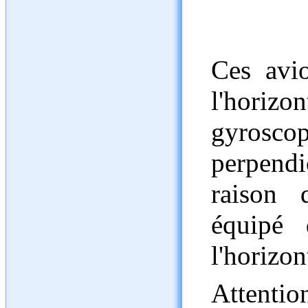
Ces avi
l'hori
gyroscop
perpend
raison 
équipé
l'horizo
Attenti