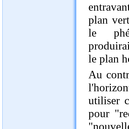
entrava
plan ver
le phé
produira
le plan h
Au contr
l'horiz
utiliser 
pour "re
"nouvelle