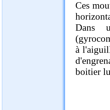
Ces mouv
horizont
Dans u
(gyrocom
à l'aigui
d'engre
boitier 