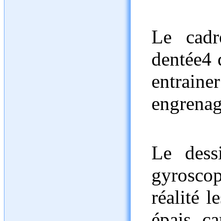
Le cadr
dentée4 q
entrainer
engrenag
Le dess
gyrosco
réalité 
épais, ca