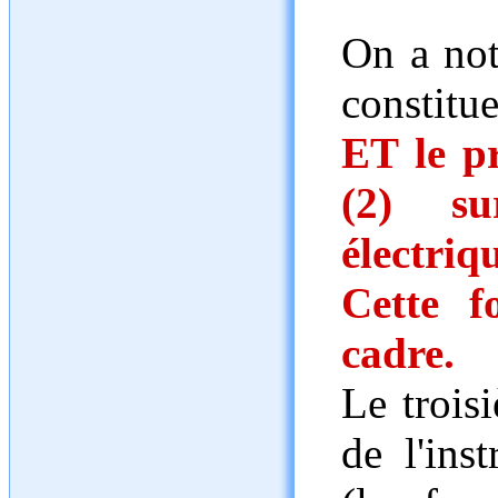
On a not
constitue
ET le pr
(2) su
électriq
Cette f
cadre.
Le troisi
de l'ins