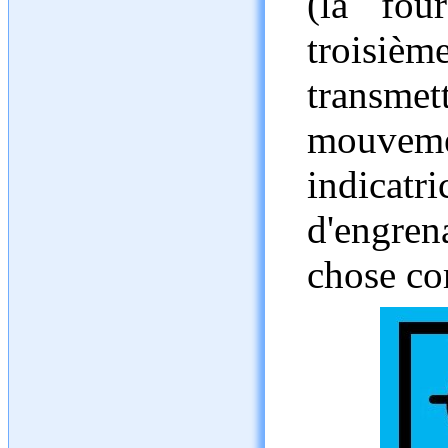
(la fou
troisiè
transm
mouvem
indica
d'engre
chose c