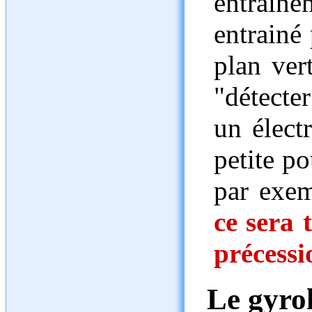
entraine
entrainé
plan ver
"détecter
un élect
petite p
par exem
ce sera 
précessi
Le gyro