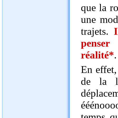
que la r
une modi
trajets.
penser
réalité*
.
En effet,
de la l
déplacem
ééénoooo
temps q