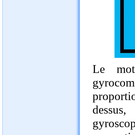
Le mote
gyroco
proporti
dessus, 
gyros