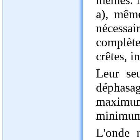
a), même
nécessai
complète
crêtes, i
Leur seu
déphas
maximu
minimums
L'onde 