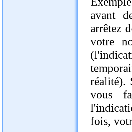
Exemple:
avant d
arrêtez 
votre n
(l'indi
tempora
réalité).
vous fa
l'indica
fois, vo