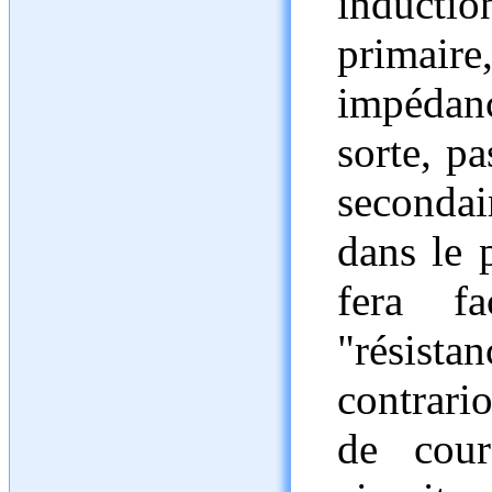
induct
primaire
impédanc
sorte, pa
secondai
dans le p
fera f
"résis
contrario
de cour