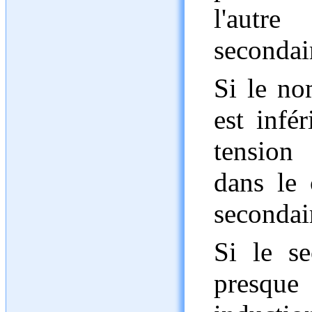
l'autr
secondai
Si le no
est infé
tension 
dans le 
secondai
Si le s
presque