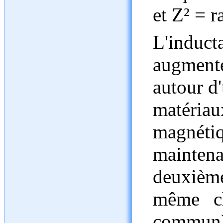
et Z² = r
L'induc
augmenté
autour d
matériau
magnéti
mainte
deuxième
même c
commun),