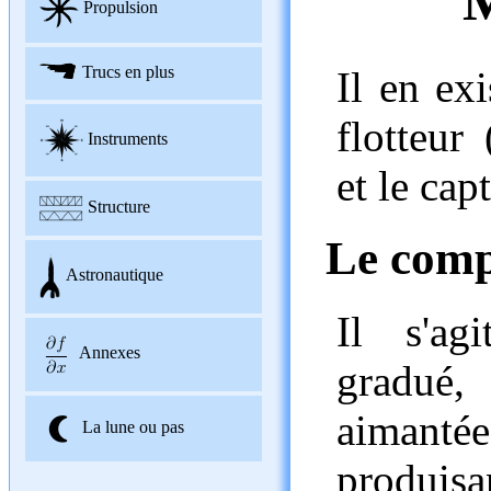
Propulsion
Trucs en plus
Il en ex
flotteur
Instruments
et le ca
Structure
Le compa
Astronautique
Il s'ag
Annexes
gradué
aimanté
La lune ou pas
produi