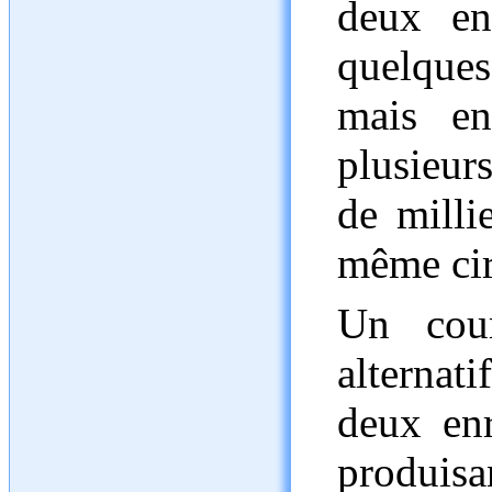
deux en
quelques
mais en
plusieur
de milli
même cir
Un cour
alternat
deux enr
produis