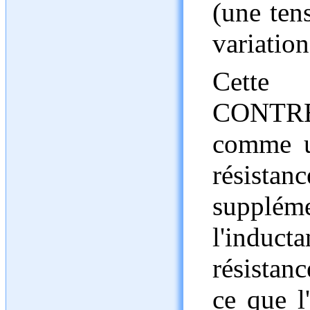
(une tens
variation
Cette 
CONTREé
comme u
résistan
supplém
l'induct
résistan
ce que l