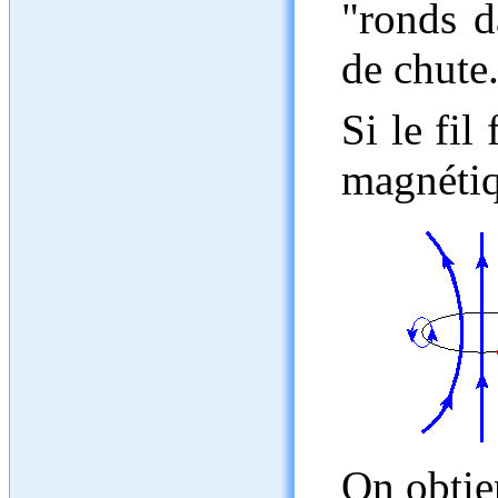
"ronds d
de chute
Si le fi
magnétiq
On obtien