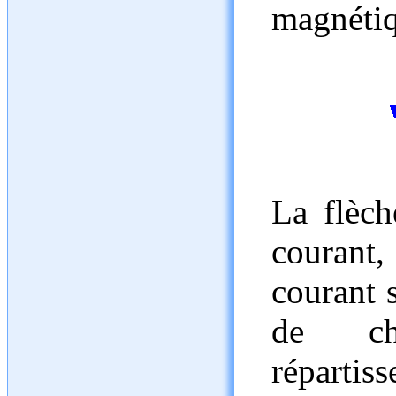
magnétiq
La flèch
courant,
courant 
de ch
répartis