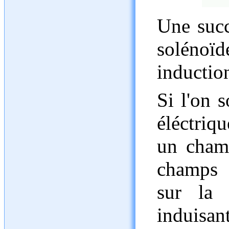
Une succ
soléno
induction
Si l'on 
éléctriqu
un cham
champs 
sur la
induisan