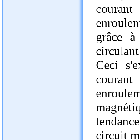
courant 
enroule
grâce à
circulan
Ceci s'e
courant 
enroul
magnéti
tendance
circuit 