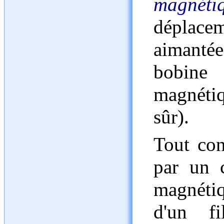
magnéti
déplacem
aimanté
bobine
magnéti
sûr).
Tout con
par un 
magnéti
d'un fi