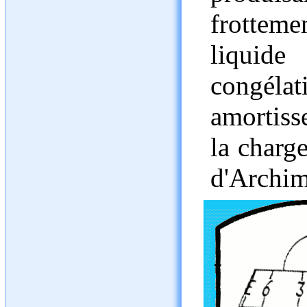
frottem
liquid
congéla
amortiss
la charge
d'Archim