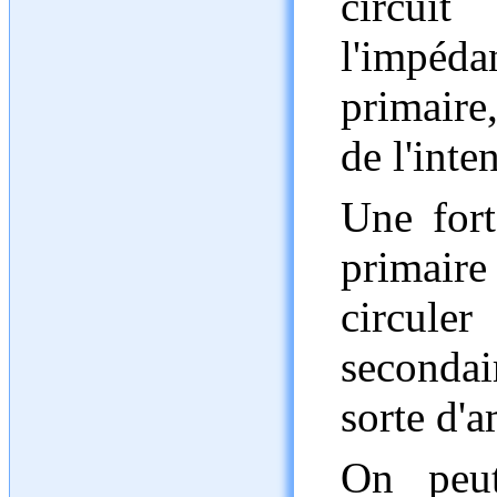
circu
l'impé
primaire
de l'inte
Une fort
primaire
circul
secondair
sorte d'
On peut