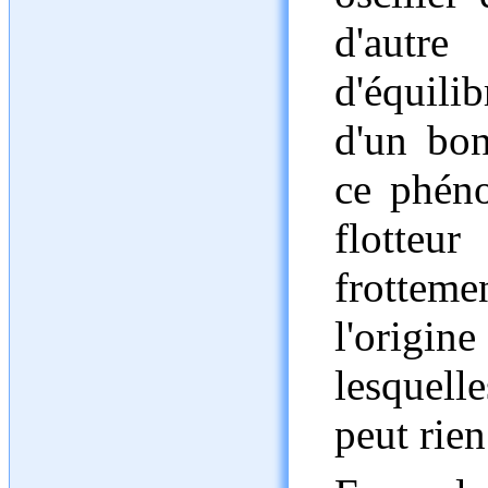
d'autre
d'équili
d'un bo
ce phéno
flotteu
frottemen
l'origin
lesquell
peut rien