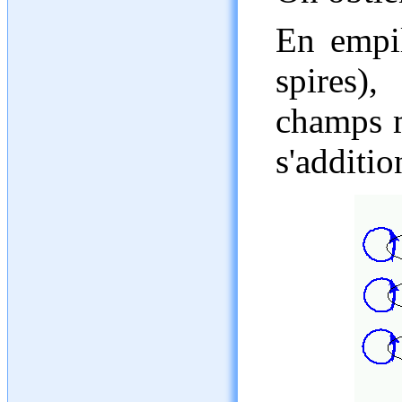
En empil
spires)
champs m
s'additio