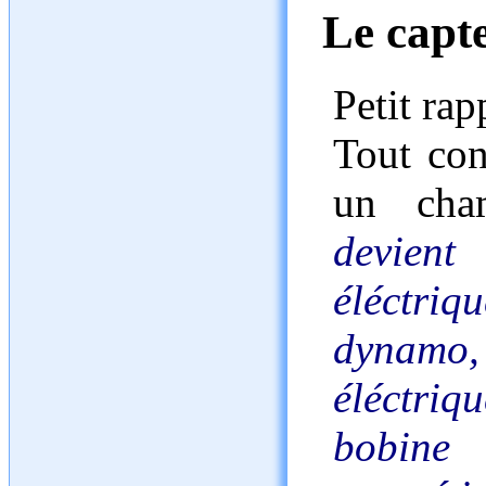
Le capt
Petit ra
Tout con
un cha
devient
éléctriq
dynamo,
éléctri
bobine