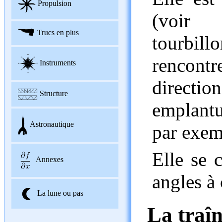
Propulsion
(voir
Trucs en plus
tourbill
rencon
Instruments
direct
Structure
emplantu
Astronautique
par exem
Elle se 
Annexes
angles à 
La lune ou pas
La traîn