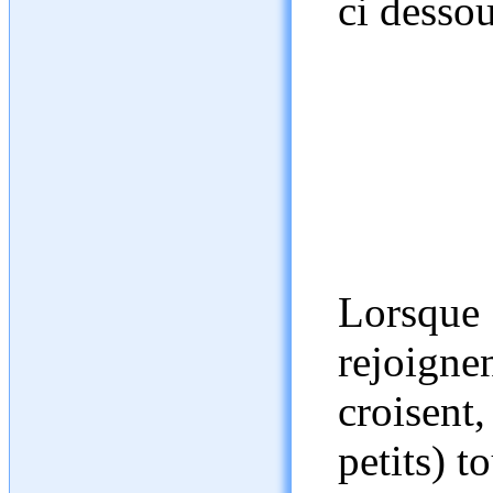
ci dessou
Lorsque
rejoigne
croisen
petits) t