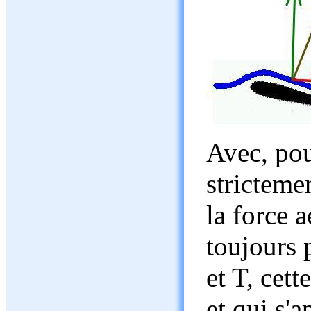
Avec, pou
strictemen
la force 
toujours 
et T, cett
et qui s'