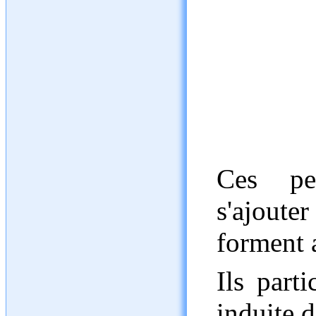
Ces pet
s'ajoute
forment 
Ils parti
induite 