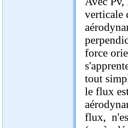
Avec Pv, 
verticale 
aérodynam
perpendicu
force orie
s'apprent
tout simp
le flux e
aérodynam
flux, n'es