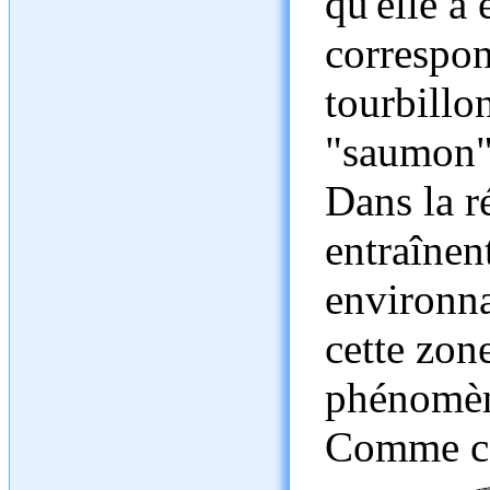
qu'elle a
correspon
tourbillo
"saumon")
Dans la ré
entraînen
environna
cette zon
phénomène
Comme ce