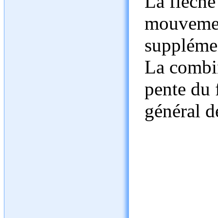
La flèche
mouvemen
supplémen
La combi
pente du
général d