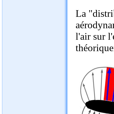
La "distr
aérodynam
l'air sur 
théo