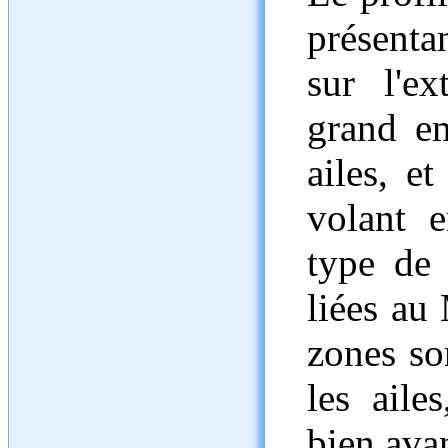
présenta
sur l'e
grand em
ailes, e
volant 
type de p
liées au
zones so
les aile
bien ava