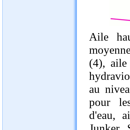
Aile ha
moyenne)
(4), ail
hydravio
au nivea
pour le
d'eau, a
Junker 