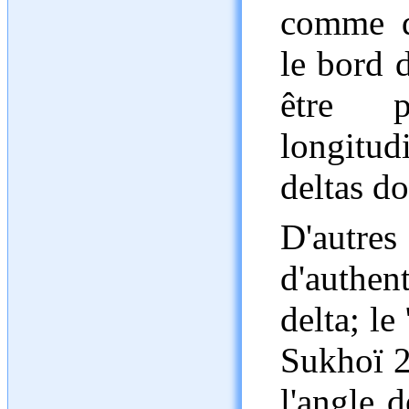
comme de
le bord d
être p
longitudi
deltas do
D'aut
d'authe
delta; le
Sukhoï 21
l'angle d