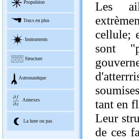
Propulsion
Les ai
extrèm
Trucs en plus
cellule; 
Instruments
sont "p
gouvernes
Structure
d'atter
Astronautique
soumises
Annexes
tant en f
Leur str
La lune ou pas
de ces fa