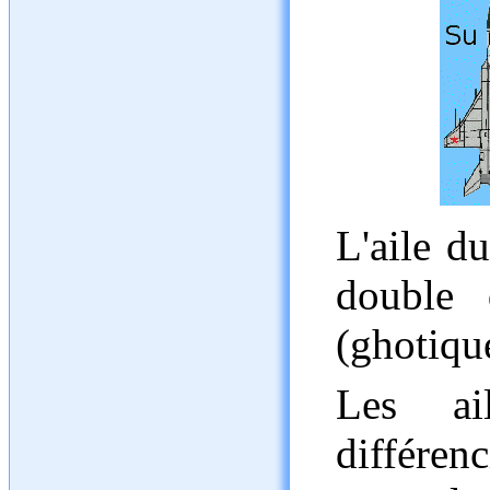
L'aile d
double 
(ghotiqu
Les ai
différen