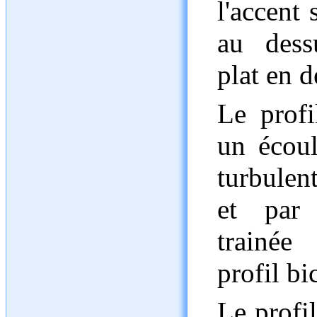
l'accent 
au dess
plat en d
Le profi
un écou
turbulen
et par 
trainée
profil b
Le profil