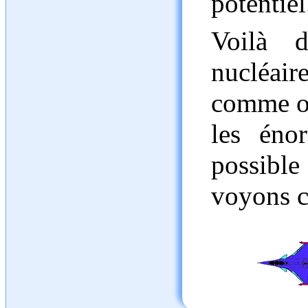
potentie
Voilà 
nuclé
comme on
les éno
possible
voyons c