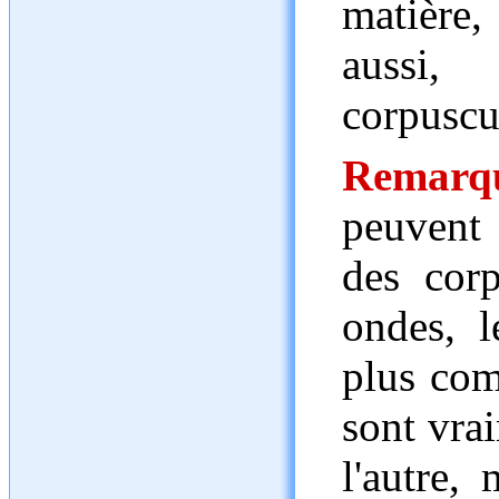
matière
aussi
corpuscu
Remarq
peuvent 
des cor
ondes, l
plus com
sont vrai
l'autre,