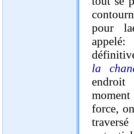
tout se 
contourne
pour la
appelé
définitiv
la chan
endroi
moment q
force, on
trave