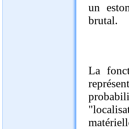
un esto
brutal.
La fonct
représ
probab
"locali
matériell