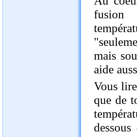
Au coeur
fusion
tempé
"seuleme
mais sou
aide aus
Vous lire
que de t
tempéra
dessous 