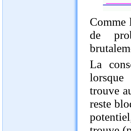
Comme la
de prob
brutaleme
La cons
lorsque
trouve au
reste blo
potentie
trouve (p