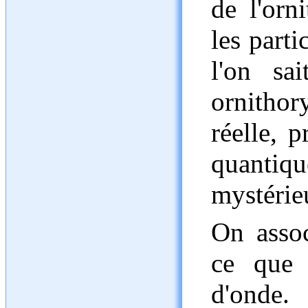
de l'orn
les parti
l'on sa
ornithor
réelle, 
quanti
mystérie
On assoc
ce que 
d'onde.