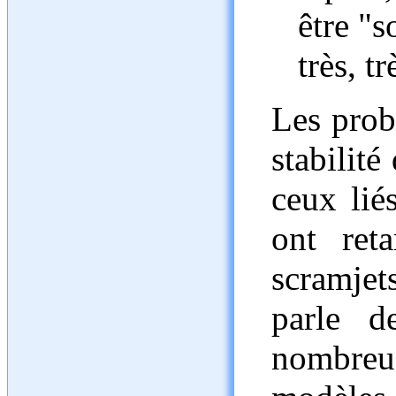
être "s
très, t
Les probl
stabilité
ceux lié
ont ret
scramjet
parle d
nombreu