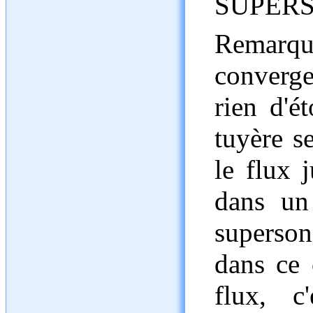
SUPERS
Remarq
converg
rien d'é
tuyère s
le flux 
dans un 
superson
dans ce 
flux, c