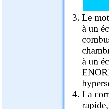
Le mote
à un é
combus
chambr
à un é
ENORM
hypers
La comb
rapide