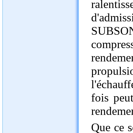
ralenti
d'adm
SUBS
compres
rendem
propulsi
l'échau
fois peu
rendemen
Que ce s