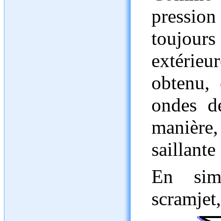
pressio
toujours 
extérie
obtenu,
ondes d
manière,
saillante
En simp
scramjet,