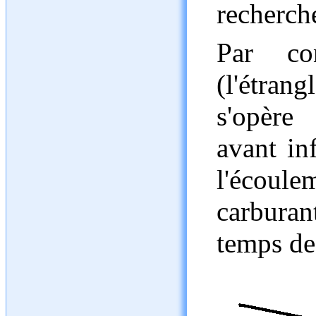
recherch
Par con
(l'étra
s'opère
avant in
l'écoul
carburan
temps de