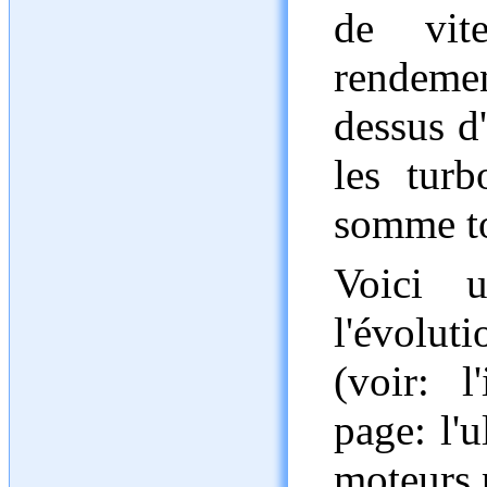
de vit
rendemen
dessus d
les turb
somme to
Voici u
l'évolut
(voir: l
page: l'u
moteurs p