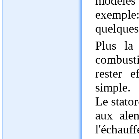
modèles
exempl
quelques 
Plus la
combusti
rester e
simple.
Le stator
aux ale
l'écha