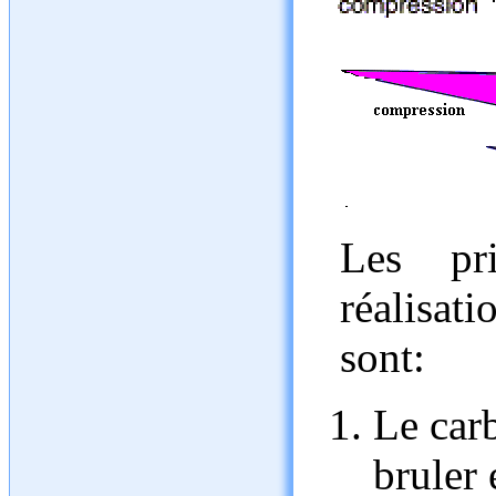
Les pr
réalisat
sont:
Le carb
bruler