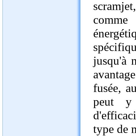
scramjet
comme c
énergét
spécifiq
jusqu'à 
avantag
fusée, a
peut y 
d'effic
type de 