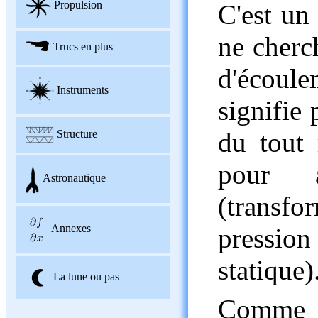
Propulsion
C'est un
ne cherc
Trucs en plus
d'écoule
Instruments
signifie 
du tout 
Structure
pour a
Astronautique
(transfo
Annexes
pressio
statique)
La lune ou pas
Comme p