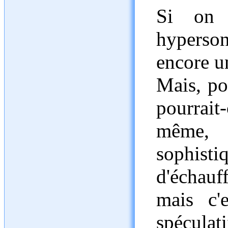
Si on 
hyperso
encore u
Mais, po
pourrait
même,
sophisti
d'échau
mais c'
spéculati