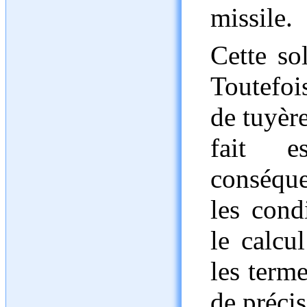
missile.
Cette so
Toutefoi
de tuyère
fait 
conséqu
les cond
le calcu
les terme
de précis