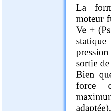
La for
moteur f
Ve + (Ps
statique
pression 
sortie de
Bien qu
force 
maximu
adaptée)