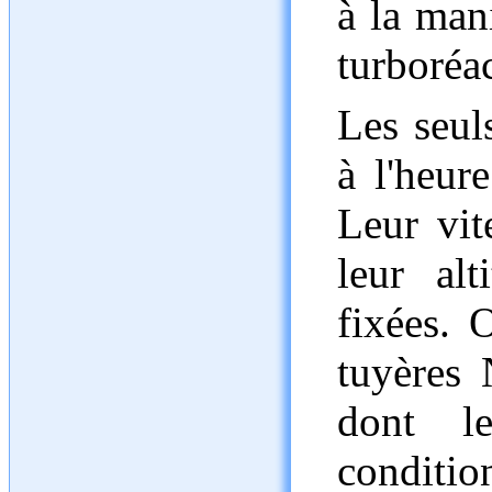
à la man
turboréa
Les seul
à l'heure
Leur vit
leur al
fixées. 
tuyères 
dont l
conditi