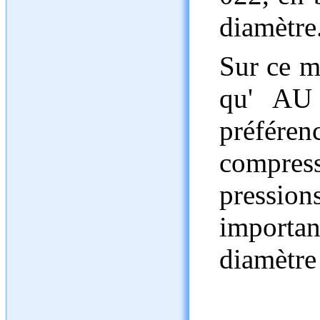
diamètre
Sur ce mi
qu' AU
préféren
compre
pressio
importa
diamètre 