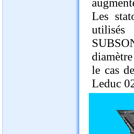
augmente
Les stat
utili
SUBSON
diamètre
le cas d
Leduc 0