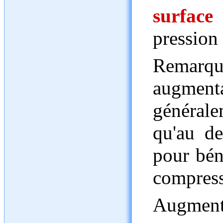
surface
pression 
Remar
augmenta
général
qu'au d
pour bén
compressi
Augmente