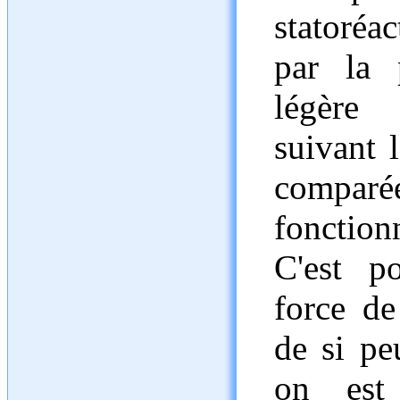
statoréa
par la 
légère 
suivant l
compa
fonction
C'est p
force de
de si pe
on es