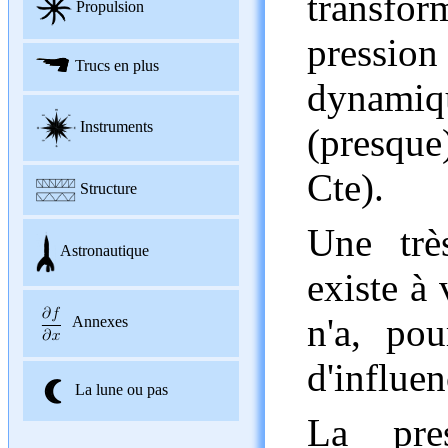
transfo
Propulsion
pressi
Trucs en plus
dynamiqu
Instruments
(presque
Cte).
Structure
Une trè
Astronautique
existe à 
n'a, pou
Annexes
d'influe
La lune ou pas
La pre