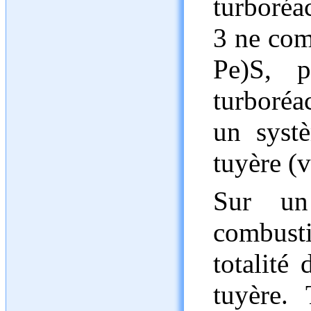
turboréac
3 ne com
Pe)S, p
turboréa
un systè
tuyère (v
Sur un
combusti
totalité 
tuyère.