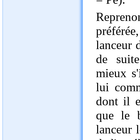
Repren
préféré
lanceur 
de suit
mieux s'
lui com
dont il 
que le 
lanceur 