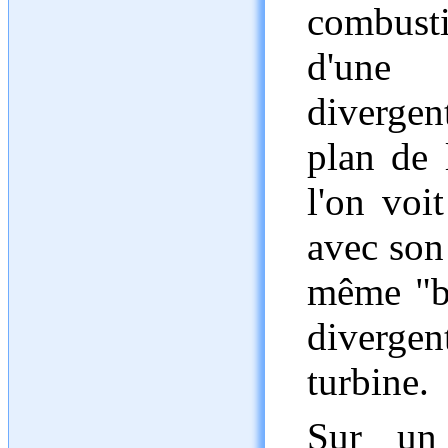
combust
d'une 
diverge
plan de 
l'on voi
avec son
même "bl
diverge
turbine.
Sur un 