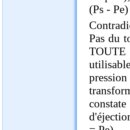
(Ps - Pe)
Contradi
Pas du to
TOUTE 
utilisab
pression
transfor
constat
d'éjecti
= Pe).