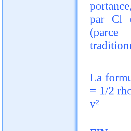
portance
par Cl (
(parce
tradition
La formu
= 1/2 rh
v²