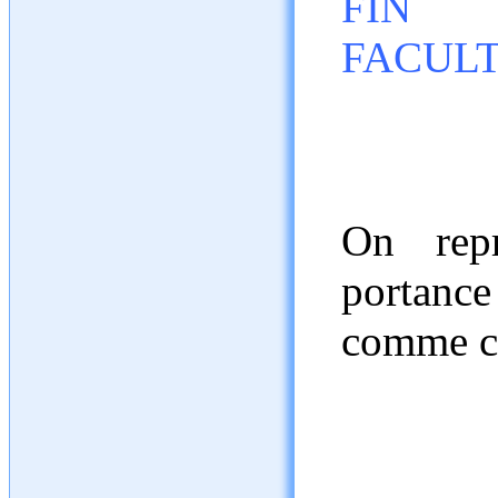
FIN 
FACULT
On repr
portance
comme c