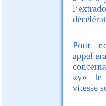
l’extrad
décélérat
Pour n
appell
concernan
«y» le 
vitesse s