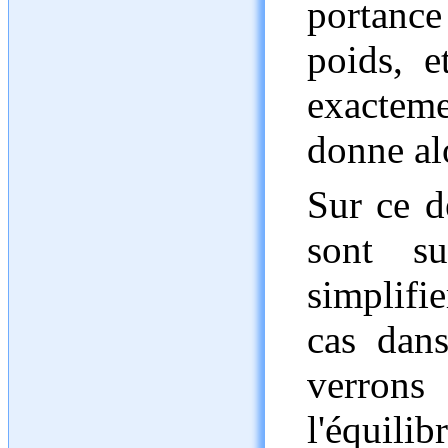
portanc
poids, e
exacteme
donne al
Sur ce d
sont s
simplifie
cas dan
verron
l'équilib