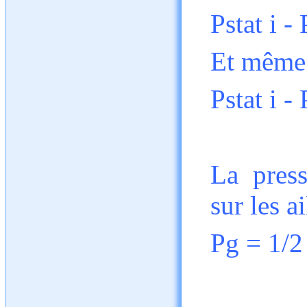
Pstat i -
Et même
Pstat i - 
La press
sur les a
Pg = 1/2 