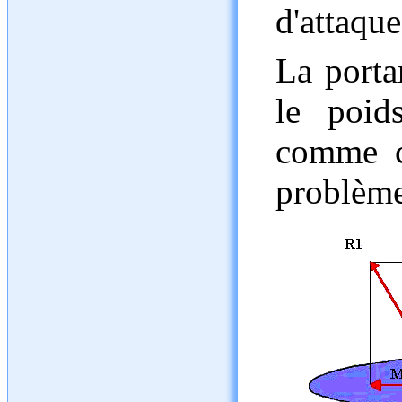
d'attaque
La portan
le poid
comme ce
problèm