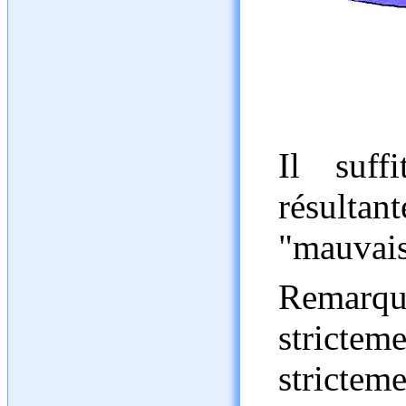
Il suff
résulta
"mauvais
Remarque
stricte
stricteme