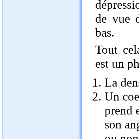
dépressi
de vue d
bas.
Tout cel
est un p
La dens
Un coef
prend e
son ang
ou non 