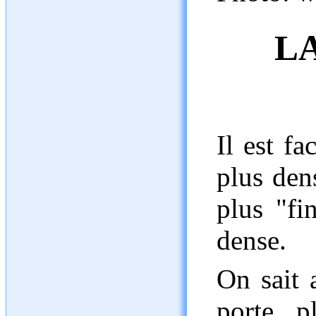
L
Il est f
plus den
plus "fi
dense.
On sait 
porte p