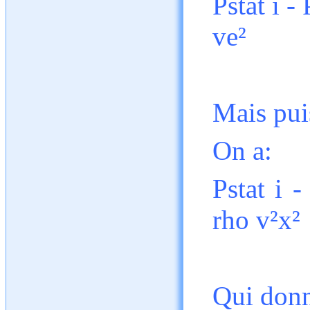
Pstat i -
ve²
Mais puis
On a:
Pstat i -
rho v²x²
Qui don