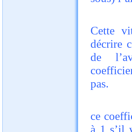
Cette vi
décrire 
de l’a
coeffici
pas.
ce coeffi
à 1 s’il