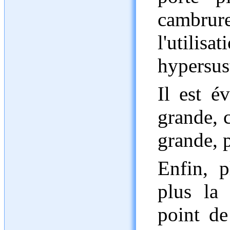
cambrur
l'utilisa
hypersus
Il est é
grande, c
grande, p
Enfin, p
plus la 
point de