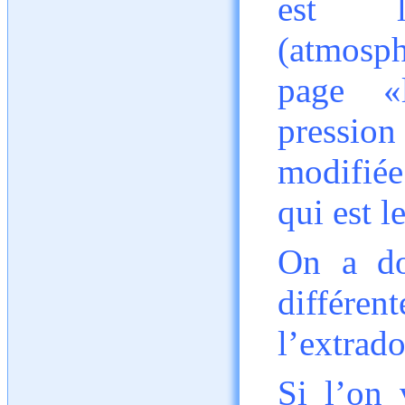
est l
(atmosphé
page «
pressio
modifiée
qui est l
On a do
différen
l’extrado
Si l’on 