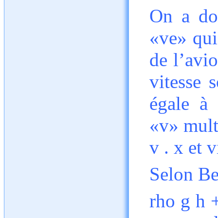
On a don
«ve» qui 
de l’avio
vitesse 
égale à 
«v» mult
v . x et v
Selon Be
rho g h +