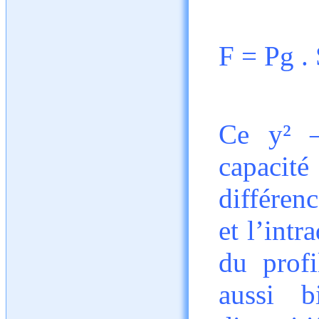
F = Pg . 
Ce y² –
capacit
différenc
et l’intr
du profi
aussi b