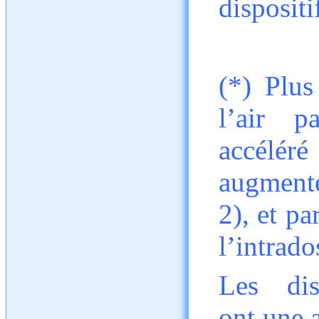
dispositi
(*) Plus
l’air p
accélér
augmente
2), et pa
l’intrado
Les disp
ont une 