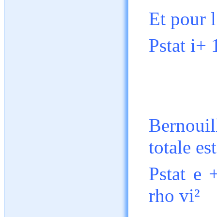
Et pour l
Pstat i+ 
Bernouil
totale es
Pstat e 
rho vi²