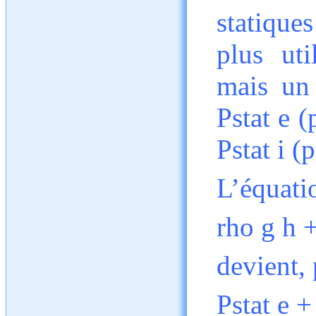
statique
plus ut
mais un
Pstat e (
Pstat i (
L’équati
rho g h +
devient, 
Pstat e +