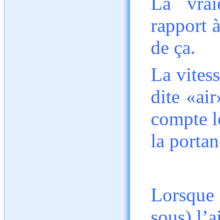
La vrai
rapport à
de ça.
La vitess
dite «air
compte l
la porta
Lorsque 
sous) l’a