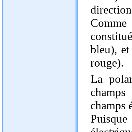
direction
Comme s
constitué
bleu), e
rouge).
La polar
champs 
champs él
Puisque
électriq