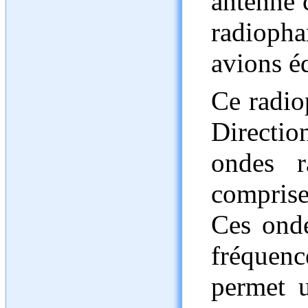
antenne c
radioph
avions é
Ce radio
Directi
ondes r
compris
Ces ond
fréquenc
permet 