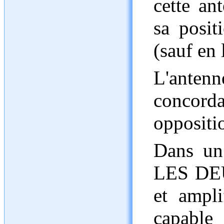
cette an
sa posit
(sauf en 
L'antenn
concor
oppositi
Dans un 
LES DEU
et ampli
capabl