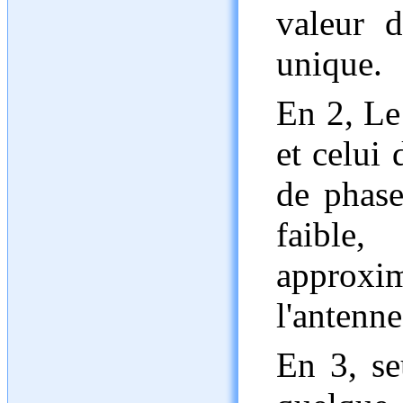
valeur d
unique.
En 2, Le 
et celui
de phase
faibl
approxim
l'antenne
En 3, se