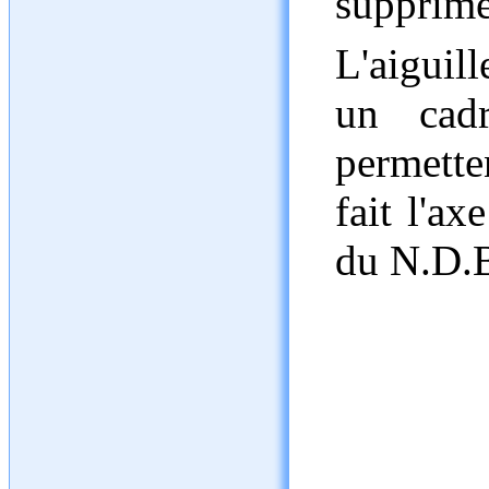
supprime
L'aiguil
un cadr
permette
fait l'ax
du N.D.B