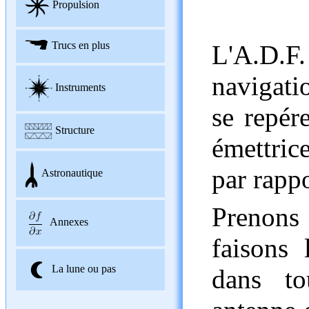
Propulsion
Trucs en plus
L'A.D.
navigati
Instruments
se repér
Structure
émettric
par rappo
Astronautique
Prenons
Annexes
faisons 
La lune ou pas
dans to