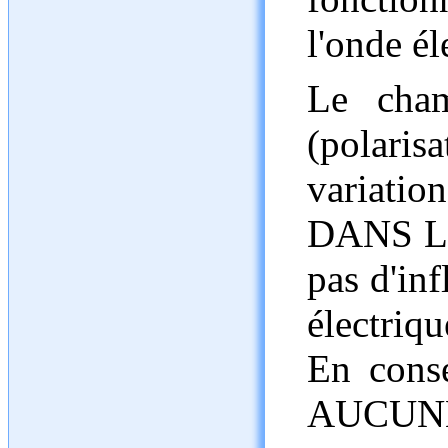
l'onde é
Le cham
(polaris
variatio
DANS L
pas d'in
électriqu
En consé
AUCUNE 