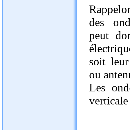
Rappelon
des ond
peut do
électriq
soit leu
ou antenn
Les ond
vertical