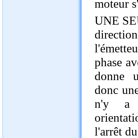
moteur s'
UNE SEUL
direct
l'émette
phase ave
donne u
donc une
n'y a
orienta
l'arrêt d