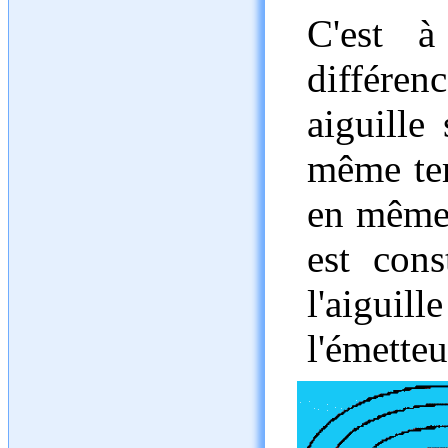
C'est à
différe
aiguille
même tem
en même 
est con
l'aiguil
l'émetteu