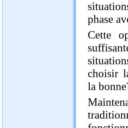
situati
phase ave
Cette op
suffisan
situatio
choisir 
la bonne
Mainten
traditi
fonctionn