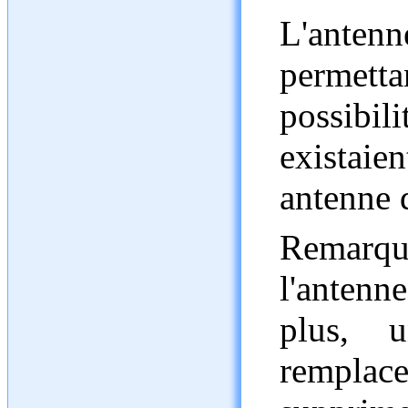
L'anten
permett
possibi
existaien
antenne 
Remarque
l'antenn
plus, u
remplac