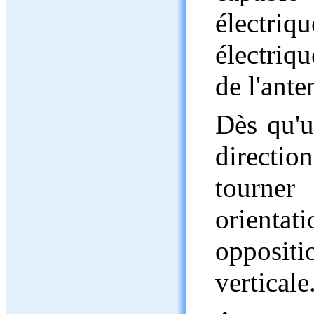
électri
électriqu
de l'ante
Dès qu'u
directi
tourne
orient
oppositi
verticale