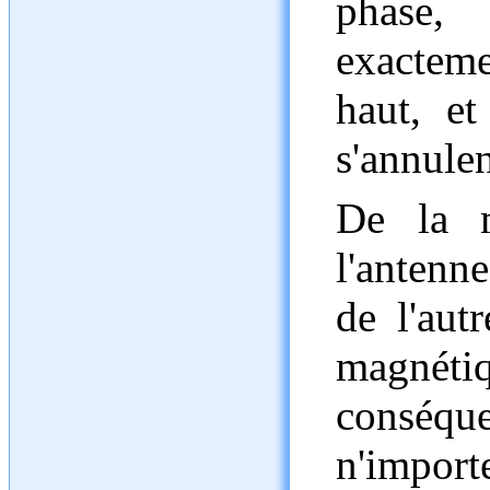
phase,
exactem
haut, et
s'annule
De la 
l'antenn
de l'aut
magnéti
conséqu
n'impo