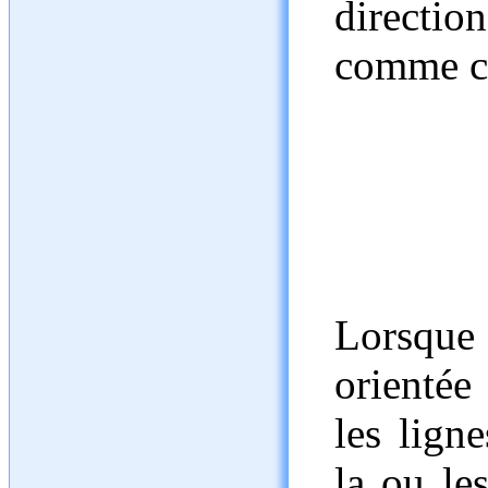
directi
comme c
Lorsque
orientée
les lign
la ou les