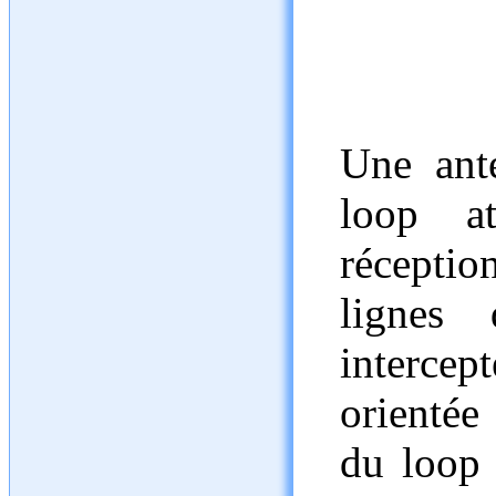
Une ant
loop a
récepti
lignes
intercept
orientée
du loop 