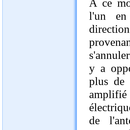
A ce mo
l'un en
directi
provenan
s'annule
y a oppo
plus de 
amplifié
électriq
de l'ant