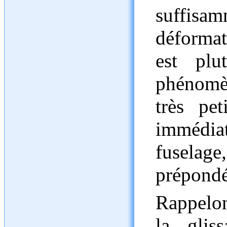
suffisa
déformat
est plu
phénomè
très pet
immédi
fuselag
prépondé
Rappelon
la glis