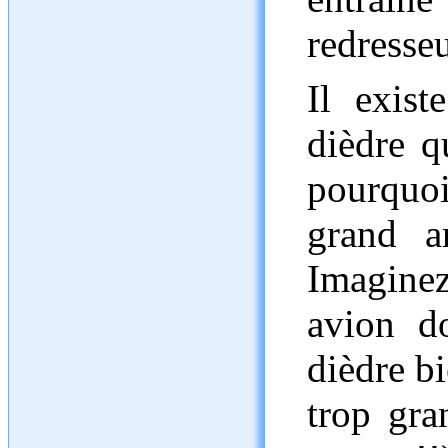
redresseu
Il exist
dièdre q
pourquoi
grand an
Imagine
avion do
dièdre bi
trop gra