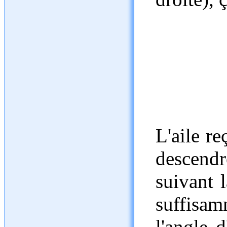
L'aile re
descendr
suivant 
suffisam
l'angle d