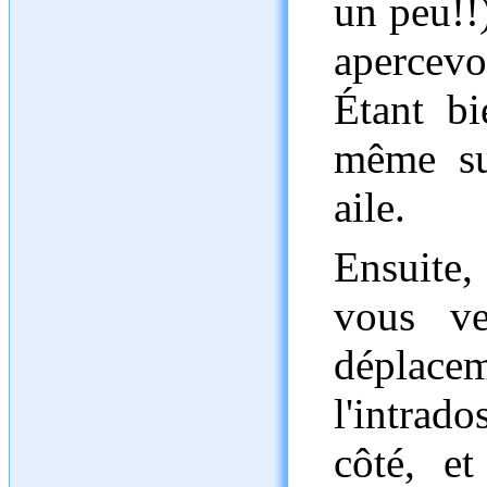
un peu!!
apercevoi
Étant bi
même su
aile.
Ensuite,
vous ve
déplace
l'intrad
côté, e