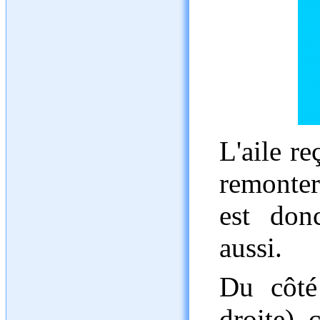
L'aile re
remonter 
est don
aussi.
Du côté
droite), 