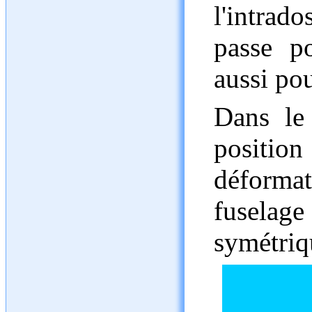
l'intrad
passe p
aussi pou
Dans le
positio
déformat
fusela
symétriq