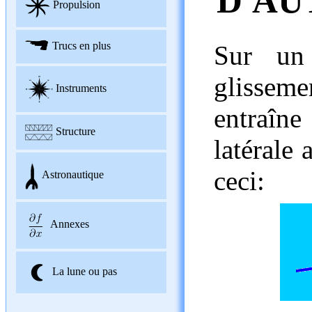
D'AU
Propulsion
Trucs en plus
Sur un
glisseme
Instruments
entraî
Structure
latérale 
ceci:
Astronautique
Annexes
La lune ou pas