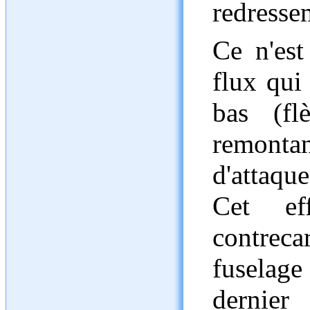
redresse
Ce n'est
flux qui
bas (fl
remontan
d'attaque
Cet ef
contrecar
fuselage 
derni