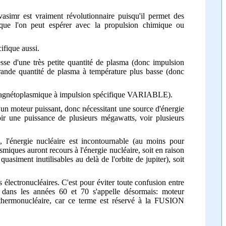
vasimr est vraiment révolutionnaire puisqu'il permet des
ue l'on peut espérer avec la propulsion chimique ou
ifique aussi.
itesse d'une très petite quantité de plasma (donc impulsion
 grande quantité de plasma à température plus basse (donc
magnétoplasmique à impulsion spécifique VARIABLE).
t un moteur puissant, donc nécessitant une source d'énergie
oir une puissance de plusieurs mégawatts, voir plusieurs
 l'énergie nucléaire est incontournable (au moins pour
smiques auront recours à l'énergie nucléaire, soit en raison
uasiment inutilisables au delà de l'orbite de jupiter), soit
électronucléaires. C'est pour éviter toute confusion entre
t dans les années 60 et 70 s'appelle désormais: moteur
e thermonucléaire, car ce terme est réservé à la FUSION