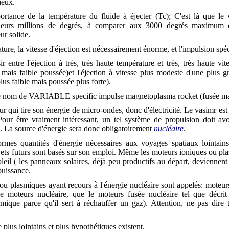
ieux.
ortance de la température du fluide à éjecter (Tc); C'est là que le 
sieurs millions de degrés, à comparer aux 3000 degrés maximum q
ur solide.
ure, la vitesse d'éjection est nécessairement énorme, et l'impulsion spéc
ir entre l'éjection à très, très haute température et très, très haute v
e mais faible poussée)et l'éjection à vitesse plus modeste d'une plus
lus faible mais poussée plus forte).
t le nom de VARIABLE specific impulse magnetoplasma rocket (fusée 
r qui tire son énergie de micro-ondes, donc d'électricité. Le vasimr es
 Pour être vraiment intéressant, un tel système de propulsion doit av
. La source d'énergie sera donc obligatoirement
nucléaire
.
mes quantités d'énergie nécessaires aux voyages spatiaux lointains,
rojets futurs sont basés sur son emploi. Même les moteurs ioniques ou pla
leil ( les panneaux solaires, déjà peu productifs au départ, deviennent q
puissance.
u plasmiques ayant recours à l'énergie nucléaire sont appelés: moteurs 
 de moteurs nucléaire, que le moteurs fusée nucléaire tel que décri
rmique parce qu'il sert à réchauffer un gaz). Attention, ne pas dir
 plus lointains et plus hypothétiques existent.