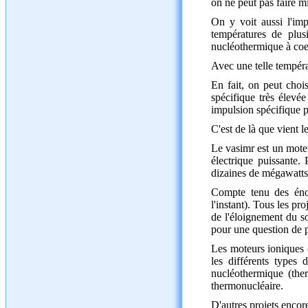
on ne peut pas faire m
On y voit aussi l'imp
températures de plu
nucléothermique à coe
Avec une telle températ
En fait, on peut chois
spécifique très élevé
impulsion spécifique p
C'est de là que vien
Le vasimr est un moteu
électrique puissante.
dizaines de mégawatts
Compte tenu des énor
l'instant). Tous les p
de l'éloignement du so
pour une question de 
Les moteurs ioniques o
les différents types
nucléothermique (the
thermonucléaire.
D'autres projets encore