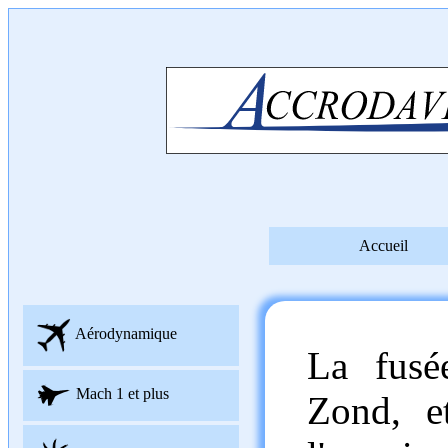
Accueil
Aérodynamique
La fusé
Mach 1 et plus
Zond, e