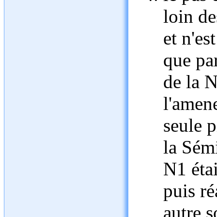
loin de
et n'es
que pa
de la 
l'amene
seule p
la Sém
N1 éta
puis ré
autre s