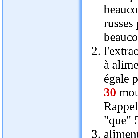
beauco
russes
beauco
l'extra
à alime
égale p
30
mote
Rappel
"que" 
alimen