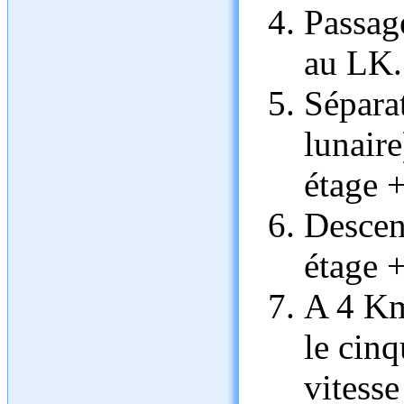
Passa
au LK.
Sépara
lunair
étage 
Descen
étage 
A 4 Km 
le cin
vitesse