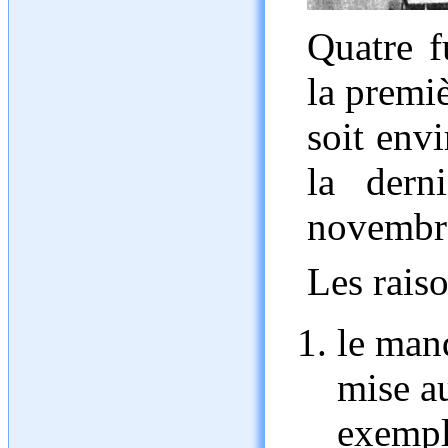
Quatre f
la premiè
soit env
la dern
novembre
Les raiso
le man
mise au
exemple