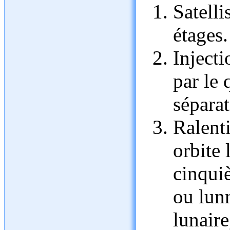
Satelli
étages.
Injecti
par le 
séparat
Ralent
orbite 
cinqui
ou lun
lunaire