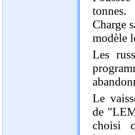
tonnes.
Charge sa
modèle le
Les rus
progra
abandonn
Le vaiss
de "LEM"
choisi c