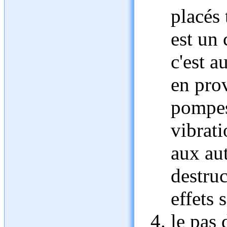
placés 
est un 
c'est a
en pro
pompes
vibrati
aux aut
destruc
effets 
le pas 