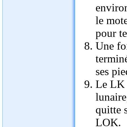
enviro
le mot
pour te
Une foi
terminé
ses pie
Le LK 
lunair
quitte 
LOK.